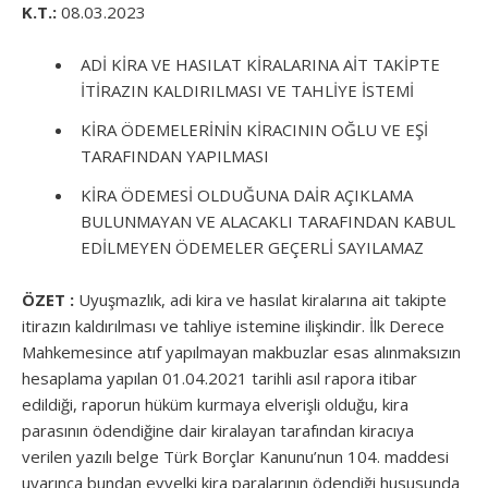
K.T.:
08.03.2023
ADİ KİRA VE HASILAT KİRALARINA AİT TAKİPTE
İTİRAZIN KALDIRILMASI VE TAHLİYE İSTEMİ
KİRA ÖDEMELERİNİN KİRACININ OĞLU VE EŞİ
TARAFINDAN YAPILMASI
KİRA ÖDEMESİ OLDUĞUNA DAİR AÇIKLAMA
BULUNMAYAN VE ALACAKLI TARAFINDAN KABUL
EDİLMEYEN ÖDEMELER GEÇERLİ SAYILAMAZ
ÖZET :
Uyuşmazlık, adi kira ve hasılat kiralarına ait takipte
itirazın kaldırılması ve tahliye istemine ilişkindir. İlk Derece
Mahkemesince atıf yapılmayan makbuzlar esas alınmaksızın
hesaplama yapılan 01.04.2021 tarihli asıl rapora itibar
edildiği, raporun hüküm kurmaya elverişli olduğu, kira
parasının ödendiğine dair kiralayan tarafından kiracıya
verilen yazılı belge Türk Borçlar Kanunu’nun 104. maddesi
uyarınca bundan evvelki kira paralarının ödendiği hususunda