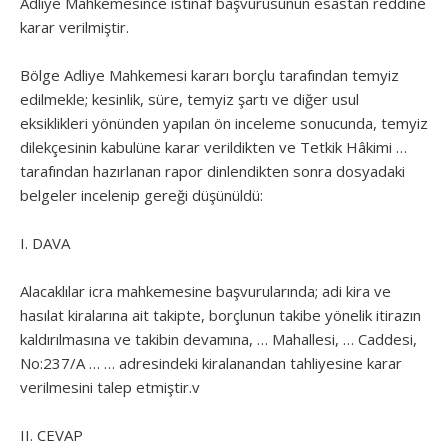
Adliye Mahkemesince istinaf başvurusunun esastan reddine
karar verilmiştir.
Bölge Adliye Mahkemesi kararı borçlu tarafından temyiz
edilmekle; kesinlik, süre, temyiz şartı ve diğer usul
eksiklikleri yönünden yapılan ön inceleme sonucunda, temyiz
dilekçesinin kabulüne karar verildikten ve Tetkik Hâkimi …
tarafından hazırlanan rapor dinlendikten sonra dosyadaki
belgeler incelenip gereği düşünüldü:
I. DAVA
Alacaklılar icra mahkemesine başvurularında; adi kira ve
hasılat kiralarına ait takipte, borçlunun takibe yönelik itirazın
kaldırılmasına ve takibin devamına, … Mahallesi, … Caddesi,
No:237/A … … adresindeki kiralanandan tahliyesine karar
verilmesini talep etmiştir.v
II. CEVAP