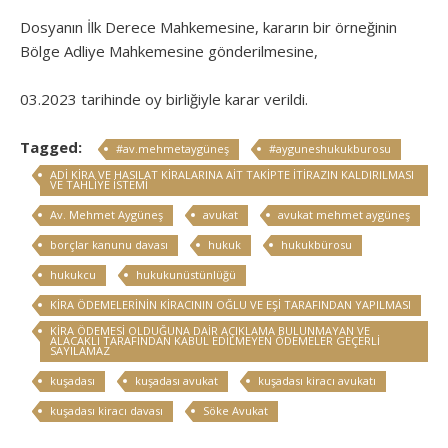
Dosyanın İlk Derece Mahkemesine, kararın bir örneğinin
Bölge Adliye Mahkemesine gönderilmesine,
03.2023 tarihinde oy birliğiyle karar verildi.
Tagged:
#av.mehmetaygüneş
#ayguneshukukburosu
ADİ KİRA VE HASILAT KİRALARINA AİT TAKİPTE İTİRAZIN KALDIRILMASI
VE TAHLİYE İSTEMİ
Av. Mehmet Aygüneş
avukat
avukat mehmet aygüneş
borçlar kanunu davası
hukuk
hukukbürosu
hukukcu
hukukunüstünlüğü
KİRA ÖDEMELERİNİN KİRACININ OĞLU VE EŞİ TARAFINDAN YAPILMASI
KİRA ÖDEMESİ OLDUĞUNA DAİR AÇIKLAMA BULUNMAYAN VE
ALACAKLI TARAFINDAN KABUL EDİLMEYEN ÖDEMELER GEÇERLİ
SAYILAMAZ
kuşadası
kuşadası avukat
kuşadası kiracı avukatı
kuşadası kiracı davası
Söke Avukat