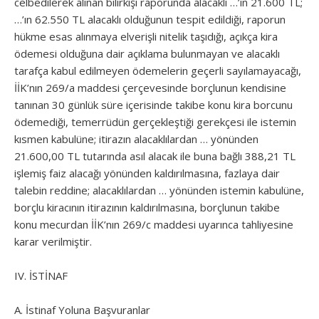
celbedilerek alınan bilirkişi raporunda alacaklı …’ın 21.600 TL;
…’ın 62.550 TL alacaklı olduğunun tespit edildiği, raporun
hükme esas alınmaya elverişli nitelik taşıdığı, açıkça kira
ödemesi olduğuna dair açıklama bulunmayan ve alacaklı
tarafça kabul edilmeyen ödemelerin geçerli sayılamayacağı,
İİK’nın 269/a maddesi çerçevesinde borçlunun kendisine
tanınan 30 günlük süre içerisinde takibe konu kira borcunu
ödemediği, temerrüdün gerçekleştiği gerekçesi ile istemin
kısmen kabulüne; itirazın alacaklılardan … yönünden
21.600,00 TL tutarında asıl alacak ile buna bağlı 388,21 TL
işlemiş faiz alacağı yönünden kaldırılmasına, fazlaya dair
talebin reddine; alacaklılardan … yönünden istemin kabulüne,
borçlu kiracının itirazının kaldırılmasına, borçlunun takibe
konu mecurdan İİK’nın 269/c maddesi uyarınca tahliyesine
karar verilmiştir.
IV. İSTİNAF
A. İstinaf Yoluna Başvuranlar