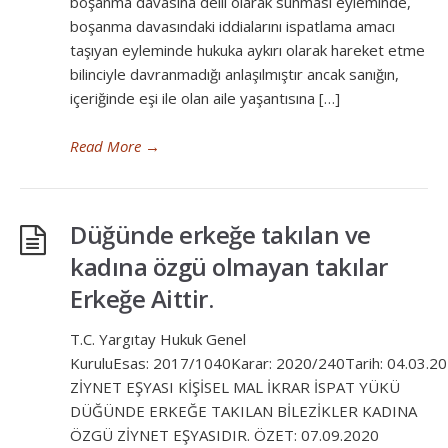
boşanma davasına delil olarak sunması eyleminde,
boşanma davasındaki iddialarını ispatlama amacı
taşıyan eyleminde hukuka aykırı olarak hareket etme
bilinciyle davranmadığı anlaşılmıştır ancak sanığın,
içeriğinde eşi ile olan aile yaşantısına […]
Read More
→
Düğünde erkeğe takılan ve
kadına özgü olmayan takılar
Erkeğe Aittir.
T.C. Yargıtay Hukuk Genel
KuruluEsas: 2017/1040Karar: 2020/240Tarih: 04.03.2
ZİYNET EŞYASI KİŞİSEL MAL İKRAR İSPAT YÜKÜ
DÜĞÜNDE ERKEĞE TAKILAN BİLEZİKLER KADINA
ÖZGÜ ZİYNET EŞYASIDIR. ÖZET: 07.09.2020