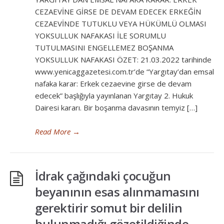
CEZAEVİNE GİRSE DE DEVAM EDECEK ERKEĞİN
CEZAEVİNDE TUTUKLU VEYA HÜKÜMLÜ OLMASI
YOKSULLUK NAFAKASI İLE SORUMLU
TUTULMASINI ENGELLEMEZ BOŞANMA
YOKSULLUK NAFAKASI ÖZET: 21.03.2022 tarihinde
www.yenicaggazetesi.com.tr’de “Yargıtay’dan emsal
nafaka karar: Erkek cezaevine girse de devam
edecek” başlığıyla yayınlanan Yargıtay 2. Hukuk
Dairesi kararı. Bir boşanma davasının temyiz […]
Read More
→
İdrak çağındaki çocuğun
beyanının esas alınmamasını
gerektirir somut bir delilin
bulunmadığı gözetildiğinde