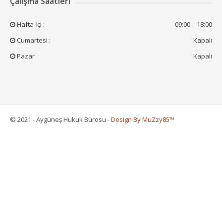
Çalışma Saatleri
Hafta İçi :
09:00 – 18:00
Cumartesi :
Kapalı
Pazar
Kapalı
© 2021 - Aygüneş Hukuk Bürosu -
Design By MuZzy85™