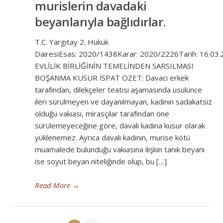
murislerin davadaki
beyanlarıyla bağlıdırlar.
T.C. Yargıtay 2. Hukuk
DairesiEsas: 2020/1438Karar: 2020/2226Tarih: 16.03
EVLİLİK BİRLİĞİNİN TEMELİNDEN SARSILMASI
BOŞANMA KUSUR İSPAT ÖZET: Davacı erkek
tarafından, dilekçeler teatisi aşamasında usulünce
ileri sürülmeyen ve dayanılmayan, kadının sadakatsiz
olduğu vakıası, mirasçılar tarafından öne
sürülemeyeceğine göre, davalı kadına kusur olarak
yüklenemez. Ayrıca davalı kadının, murise kötü
muamalede bulunduğu vakıasına ilişkin tanık beyanı
ise soyut beyan niteliğinde olup, bu […]
Read More
→