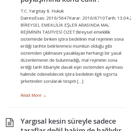
T.C. Yargıtay 8. Hukuk
DairesiEsas: 2016/5647Karar: 2016/6710Tarih: 13.04
BİREYSEL EMEKLİLİK EŞLER ARASINDA MAL
REJİMİNİN TASFİYESİ ÖZET:Bireysel emeklilik
sisteminde biriken iştira bedelinin mal rejiminin sona
erdiği tarihte belirlenmesi mümkün olduğu gibi
sistemden çıkılmasını yasaklayan herhangi bir yasal
düzenlemenin de bulunmadığı, mal rejiminin sona
erdiği tarih itibariyle davalı eşin sistemden ayrılması
halimde ödenebilecek iştira bedelinin ilgili sigorta
şirketinden sorularak tespiti […]
Read More
→
Yargısal kesin süreyle sadece
taraflar değil hakim de bağlıdır.