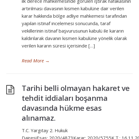
ilk derece mahkemesinde görülen iştirak nafakasının
artırılması davasının kısmen kabulüne dair verilen
karar hakkında bölge adliye mahkemesi tarafından
yapılan istinaf incelemesi sonucunda, taraf
vekillerinin istinaf başvurusunun kabulü ile kararın
kaldırılarak davanın kısmen kabulüne yönelik olarak
verilen kararın süresi içerisinde […]
Read More
→
Tarihi belli olmayan hakaret ve
tehdit iddiaları boşanma
davasında hükme esas
alınamaz.
T.C. Yargıtay 2. Hukuk
DairesiEsas: 2020/4873Karar: 2020/5755K.T.: 16.11.2