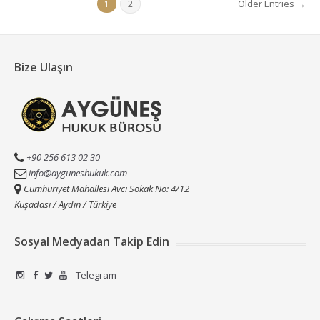
Older Entries →
1
2
Bize Ulaşın
+90 256 613 02 30
info@ayguneshukuk.com
Cumhuriyet Mahallesi Avcı Sokak No: 4/12
Kuşadası / Aydın / Türkiye
Sosyal Medyadan Takip Edin
Telegram