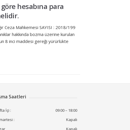
na göre hesabına para
lidir.
ğır Ceza Mahkemesi SAYISI : 2018/199
klar hakkında bozma üzerine kurulan
’un 8 inci maddesi gereği yürürlükte
şma Saatleri
ta İçi :
09:00 – 18:00
artesi :
Kapalı
zar
Kapalı