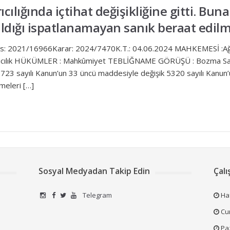
ıcılığında içtihat değişikliğine gitti. Bu
ldığı ispatlanamayan sanık beraat edilme
Esas: 2021/16966Karar: 2024/7470K.T.: 04.06.2024 MAHKEMESİ :A
ırıcılık HÜKÜMLER : Mahkûmiyet TEBLİĞNAME GÖRÜŞÜ : Bozma Sanı
a 6723 sayılı Kanun’un 33 üncü maddesiyle değişik 5320 sayılı Kanun
meleri […]
Sosyal Medyadan Takip Edin
Çalı
Telegram
Haf
Cum
Pa