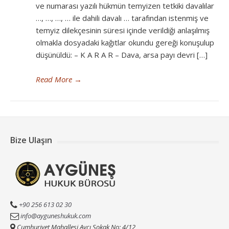
ve numarası yazılı hükmün temyizen tetkiki davalılar
…, …, …, … ile dahili davalı … tarafından istenmiş ve
temyiz dilekçesinin süresi içinde verildiği anlaşılmış
olmakla dosyadaki kağıtlar okundu gereği konuşulup
düşünüldü: – K A R A R – Dava, arsa payı devri […]
Read More
→
Bize Ulaşın
+90 256 613 02 30
info@ayguneshukuk.com
Cumhuriyet Mahallesi Avcı Sokak No: 4/12