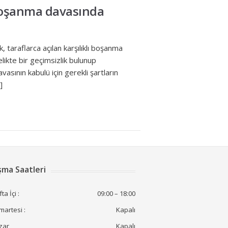
 boşanma davasında
araflarca açılan karşılıklı boşanma
ikte bir geçimsizlik bulunup
asının kabulü için gerekli şartların
]
şma Saatleri
ta İçi :
09:00 – 18:00
artesi :
Kapalı
zar
Kapalı