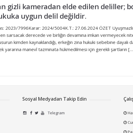
n gizli kameradan elde edilen deliller;
ukuka uygun delil değildir.
sas: 2023/7996Karar: 2024/5004K.T.: 27.06.2024 ÖZET Uyuşmazlık, t
den sarsacak derecede ve birliğin devamına imkan vermeyecek nitel
usurun kimden kaynaklandığı, erkeğin zina hukuki sebebine dayalı dav
k yararına manevî tazminata hükmedilmesi için gerekli şartların […
Sosyal Medyadan Takip Edin
Çalı
Telegram
Haf
Cum
Pa