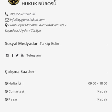
+90 256 613 02 30
info@ayguneshukuk.com
Cumhuriyet Mahallesi Avcı Sokak No: 4/12
Kuşadası / Aydın / Türkiye
Sosyal Medyadan Takip Edin
Telegram
Çalışma Saatleri
Hafta İçi :
09:00 – 18:00
Cumartesi :
Kapalı
Pazar
Kapalı