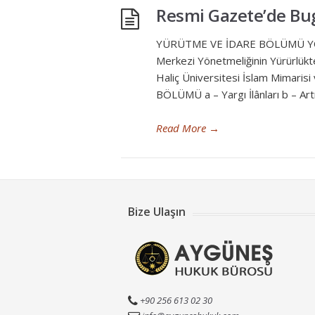
Resmi Gazete’de Bug
YÜRÜTME VE İDARE BÖLÜMÜ YÖNETM
Merkezi Yönetmeliğinin Yürürlükt
Haliç Üniversitesi İslam Mimaris
BÖLÜMÜ a – Yargı İlânları b – Art
Read More
→
Bize Ulaşın
+90 256 613 02 30