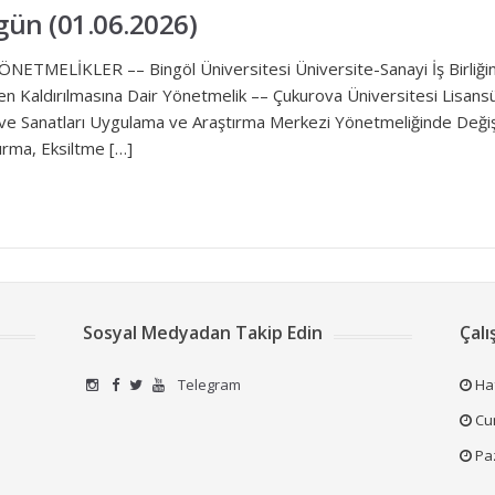
ün (01.06.2026)
ELİKLER –– Bingöl Üniversitesi Üniversite-Sanayi İş Birliğini
en Kaldırılmasına Dair Yönetmelik –– Çukurova Üniversitesi Lisans
i ve Sanatları Uygulama ve Araştırma Merkezi Yönetmeliğinde Değiş
ırma, Eksiltme […]
Sosyal Medyadan Takip Edin
Çalı
Telegram
Haf
Cum
Pa