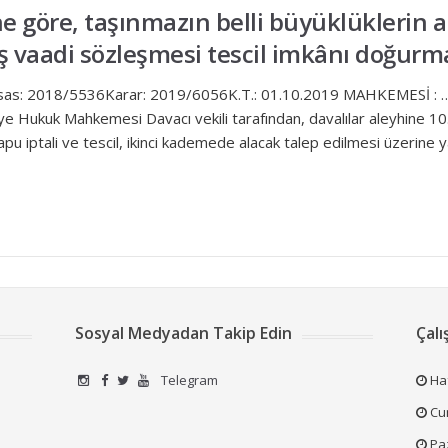
ne göre, taşınmazın belli büyüklüklerin
ş vaadi sözleşmesi tescil imkânı doğurm
 Esas: 2018/5536Karar: 2019/6056K.T.: 01.10.2019 MAHKEMESİ : 
Hukuk Mahkemesi Davacı vekili tarafından, davalılar aleyhine 10.
apu iptali ve tescil, ikinci kademede alacak talep edilmesi üzerin
Sosyal Medyadan Takip Edin
Çalı
Telegram
Haf
Cum
Pa