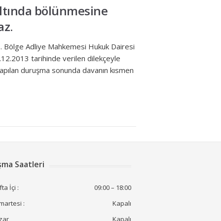
 altında bölünmesine
az.
… Bölge Adliye Mahkemesi Hukuk Dairesi
12.2013 tarihinde verilen dilekçeyle
e yapılan duruşma sonunda davanın kısmen
şma Saatleri
ta İçi :
09:00 – 18:00
artesi :
Kapalı
zar
Kapalı