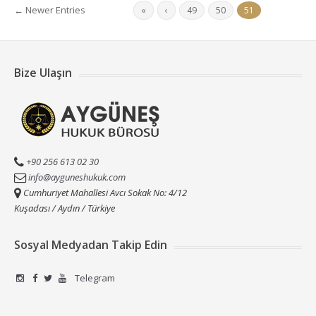
← Newer Entries
«
‹
49
50
51
Bize Ulaşın
+90 256 613 02 30
info@ayguneshukuk.com
Cumhuriyet Mahallesi Avcı Sokak No: 4/12
Kuşadası / Aydın / Türkiye
Sosyal Medyadan Takip Edin
Telegram