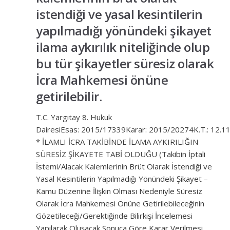
istendiği ve yasal kesintilerin
yapılmadığı yönündeki şikayet
ilama aykırılık niteliğinde olup
bu tür şikayetler süresiz olarak
İcra Mahkemesi önüne
getirilebilir.
T.C. Yargıtay 8. Hukuk
DairesiEsas: 2015/17339Karar: 2015/20274K.T.: 12.1
* İLAMLI İCRA TAKİBİNDE İLAMA AYKIRILIĞIN
SÜRESİZ ŞİKAYETE TABİ OLDUĞU (Takibin İptali
İstemi/Alacak Kalemlerinin Brüt Olarak İstendiği ve
Yasal Kesintilerin Yapılmadığı Yönündeki Şikayet –
Kamu Düzenine İlişkin Olması Nedeniyle Süresiz
Olarak İcra Mahkemesi Önüne Getirilebileceğinin
Gözetileceği/Gerektiğinde Bilirkişi İncelemesi
Yapılarak Oluşacak Sonuca Göre Karar Verilmesi