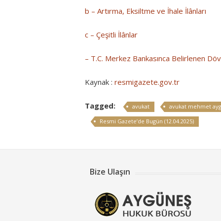
b – Artırma, Eksiltme ve İhale İlânları
c – Çeşitli İlânlar
– T.C. Merkez Bankasınca Belirlenen Dövi
Kaynak :
resmigazete.gov.tr
Tagged:
avukat
avukat mehmet ay
Resmi Gazete’de Bugün (12.04.2025)
Bize Ulaşın