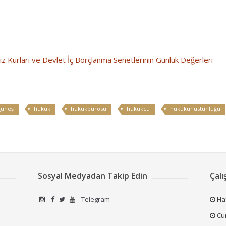
z Kurları ve Devlet İç Borçlanma Senetlerinin Günlük Değerleri
güneş
hukuk
hukukbürosu
hukukcu
hukukunüstünlüğü
Sosyal Medyadan Takip Edin
Çalı
Telegram
Haf
Cum