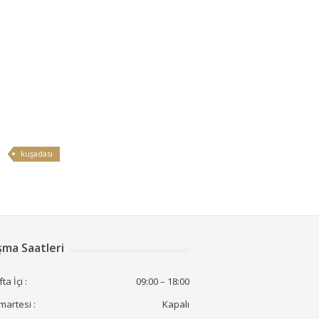
kuşadası
şma Saatleri
ta İçi :
09:00 – 18:00
artesi :
Kapalı