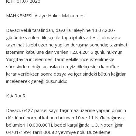
K.T.
: 01.07.2020
MAHKEMESİ :Asliye Hukuk Mahkemesi
Davacı vekili tarafından, davalılar aleyhine 13.07.2007
gününde verilen dilekçe ile tapu iptali ve tescil olmaz ise
tazminat talebi üzerine yapılan duruşma sonunda; tazminat
isteminin kabulüne dair verilen 12.04.2016 günlü hükmün
Yargıtayca incelenmesi taraf vekillerince istenilmekle
süresinde olduğu anlaşılan temyiz dilekçesinin kabulüne
karar verildikten sonra dosya ve içerisindeki bütün kağıtlar
incelenerek gereği düşünüldü:
K A R A R
Davacı, 6427 parsel sayılı taşınmaz üzerine yapılan binanın
dördüncü normal katında bulunan 10 ve 11 No’lu bağımsız
bölümleri 10.000,00TL bedel karşılığında … 3. Noterliğinin
04/01/1994 tarih 00682 yevmiye nolu Düzenleme