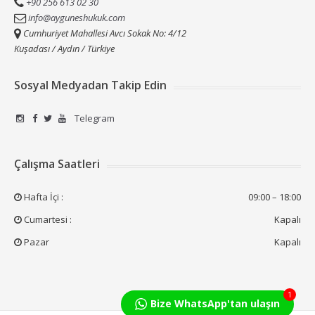
+90 256 613 02 30
info@ayguneshukuk.com
Cumhuriyet Mahallesi Avcı Sokak No: 4/12
Kuşadası / Aydın / Türkiye
Sosyal Medyadan Takip Edin
Telegram
Çalışma Saatleri
Hafta İçi :
09:00 – 18:00
Cumartesi :
Kapalı
Pazar
Kapalı
1
Bize WhatsApp'tan ulaşın