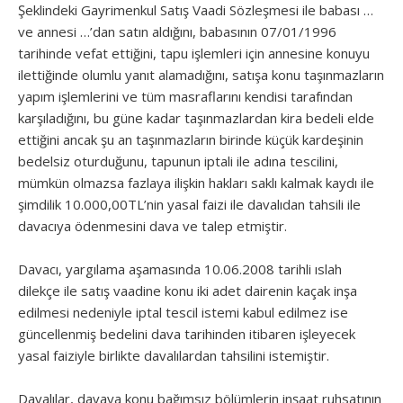
Şeklindeki Gayrimenkul Satış Vaadi Sözleşmesi ile babası …
ve annesi …’dan satın aldığını, babasının 07/01/1996
tarihinde vefat ettiğini, tapu işlemleri için annesine konuyu
ilettiğinde olumlu yanıt alamadığını, satışa konu taşınmazların
yapım işlemlerini ve tüm masraflarını kendisi tarafından
karşıladığını, bu güne kadar taşınmazlardan kira bedeli elde
ettiğini ancak şu an taşınmazların birinde küçük kardeşinin
bedelsiz oturduğunu, tapunun iptali ile adına tescilini,
mümkün olmazsa fazlaya ilişkin hakları saklı kalmak kaydı ile
şimdilik 10.000,00TL’nin yasal faizi ile davalıdan tahsili ile
davacıya ödenmesini dava ve talep etmiştir.
Davacı, yargılama aşamasında 10.06.2008 tarihli ıslah
dilekçe ile satış vaadine konu iki adet dairenin kaçak inşa
edilmesi nedeniyle iptal tescil istemi kabul edilmez ise
güncellenmiş bedelini dava tarihinden itibaren işleyecek
yasal faiziyle birlikte davalılardan tahsilini istemiştir.
Davalılar, davaya konu bağımsız bölümlerin inşaat ruhsatının