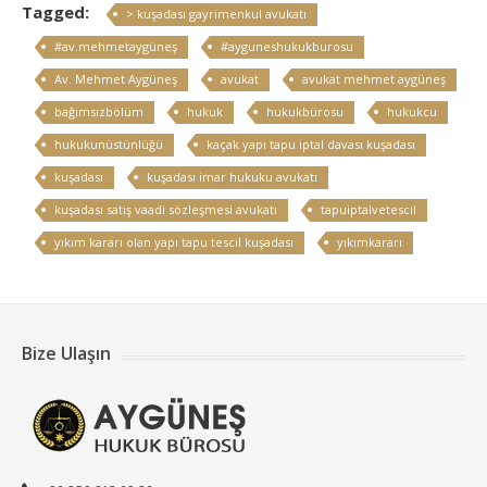
Tagged:
> kuşadası gayrimenkul avukatı
#av.mehmetaygüneş
#ayguneshukukburosu
Av. Mehmet Aygüneş
avukat
avukat mehmet aygüneş
bağımsızbölüm
hukuk
hukukbürosu
hukukcu
hukukunüstünlüğü
kaçak yapı tapu iptal davası kuşadası
kuşadası
kuşadası imar hukuku avukatı
kuşadası satış vaadi sözleşmesi avukatı
tapuiptalvetescil
yıkım kararı olan yapı tapu tescil kuşadası
yıkımkararı
Bize Ulaşın