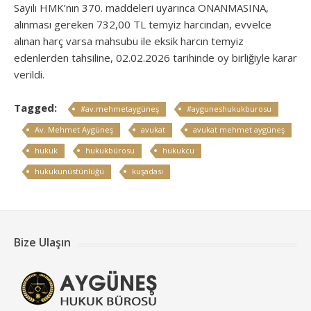
Sayılı HMK’nın 370. maddeleri uyarınca ONANMASINA,
alınması gereken 732,00 TL temyiz harcından, evvelce
alınan harç varsa mahsubu ile eksik harcın temyiz
edenlerden tahsiline, 02.02.2026 tarihinde oy birliğiyle karar
verildi.
Tagged:
#av.mehmetaygüneş
#ayguneshukukburosu
Av. Mehmet Aygüneş
avukat
avukat mehmet aygüneş
hukuk
hukukbürosu
hukukcu
hukukunüstünlüğü
kuşadası
Bize Ulaşın