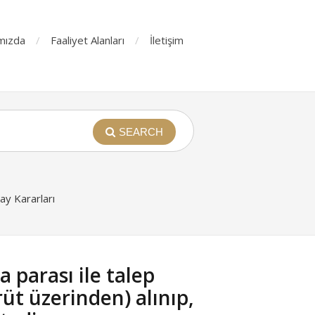
mızda
Faaliyet Alanları
İletişim
SEARCH
y Kararları
 parası ile talep
rüt üzerinden) alınıp,