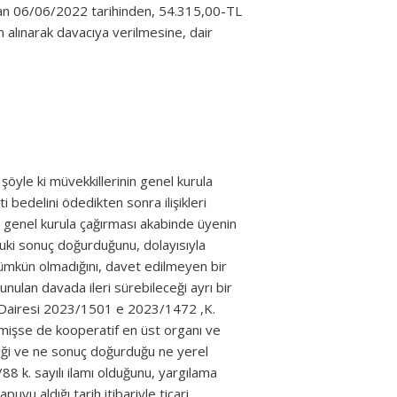
olan 06/06/2022 tarihinden, 54.315,00-TL
an alınarak davacıya verilmesine, dair
 şöyle ki müvekkillerinin genel kurula
 bedelini ödedikten sonra ilişikleri
n genel kurula çağırması akabinde üyenin
uki sonuç doğurduğunu, dolayısıyla
mümkün olmadığını, davet edilmeyen bir
ulan davada ileri sürebileceği ayrı bir
k Dairesi 2023/1501 e 2023/1472 ,K.
rtilmişse de kooperatif en üst organı ve
iği ve ne sonuç doğurduğu ne yerel
 k. sayılı ilamı olduğunu, yargılama
uyu aldığı tarih itibariyle ticari