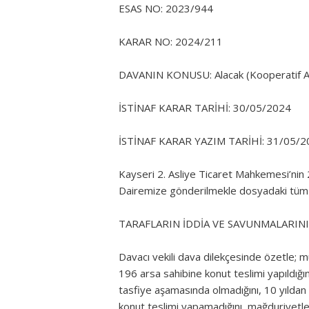
ESAS NO: 2023/944
KARAR NO: 2024/211
DAVANIN KONUSU: Alacak (Kooperatif A
İSTİNAF KARAR TARİHİ: 30/05/2024
İSTİNAF KARAR YAZIM TARİHİ: 31/05/2
Kayseri 2. Asliye Ticaret Mahkemesi’nin 2
Dairemize gönderilmekle dosyadaki tüm bi
TARAFLARIN İDDİA VE SAVUNMALARINI
Davacı vekili dava dilekçesinde özetle; 
196 arsa sahibine konut teslimi yapıldığın
tasfiye aşamasında olmadığını, 10 yıldan f
konut teslimi yapamadığını, mağduriyetler