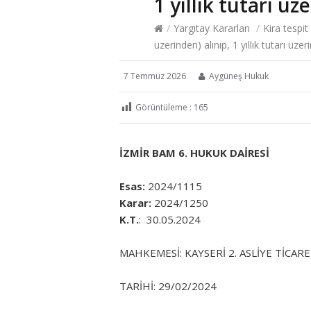
1 yıllık tutarı ü
/
Yargıtay Kararları
/
Kira tespit
üzerinden) alınıp, 1 yıllık tutarı üz
7 Temmuz 2026
Aygüneş Hukuk
Görüntüleme :
165
İZMİR BAM 6. HUKUK DAİRESİ
Esas:
2024/1115
Karar:
2024/1250
K.T.
: 30.05.2024
MAHKEMESİ: KAYSERİ 2. ASLİYE TİCA
TARİHİ: 29/02/2024