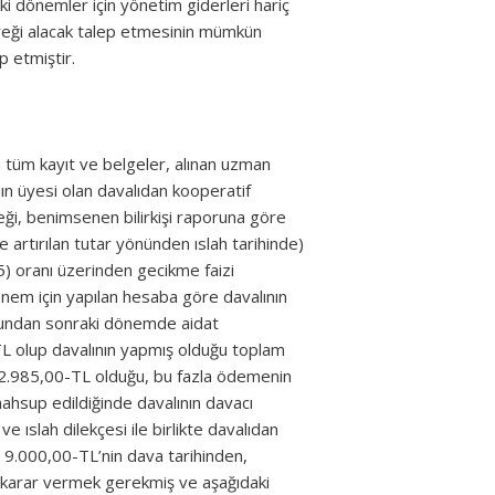
ki dönemler için yönetim giderleri hariç
reği alacak talep etmesinin mümkün
p etmiştir.
tüm kayıt ve belgeler, alınan uzman
nın üyesi olan davalıdan kooperatif
ceği, benimsenen bilirkişi raporuna göre
e artırılan tutar yönünden ıslah tarihinde)
,5) oranı üzerinden gecikme faizi
önem için yapılan hesaba göre davalının
orundan sonraki dönemde aidat
TL olup davalının yapmış olduğu toplam
82.985,00-TL olduğu, bu fazla ödemenin
ahsup edildiğinde davalının davacı
ıslah dilekçesi ile birlikte davalıdan
e 9.000,00-TL’nin dava tarihinden,
ine karar vermek gerekmiş ve aşağıdaki