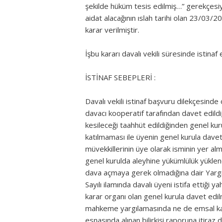
şekilde hüküm tesis edilmiş…” gerekçesi
aidat alacağının ıslah tarihi olan 23/03/20
karar verilmiştir.
İşbu kararı davalı vekili süresinde istinaf 
İSTİNAF SEBEPLERİ :
Davalı vekili istinaf başvuru dilekçesinde
davacı kooperatif tarafından davet edildiğ
kesileceği taahhüt edildiğinden genel ku
katılmaması ile üyenin genel kurula dav
müvekkillerinin üye olarak isminin yer a
genel kurulda aleyhine yükümlülük yüklen
dava açmaya gerek olmadığına dair Yargı
Sayılı ilamında davalı üyeni istifa ettiği 
karar organı olan genel kurula davet ed
mahkeme yargılamasında ne de emsal kald
esnasında alınan bilirkişi raporuna itiraz 