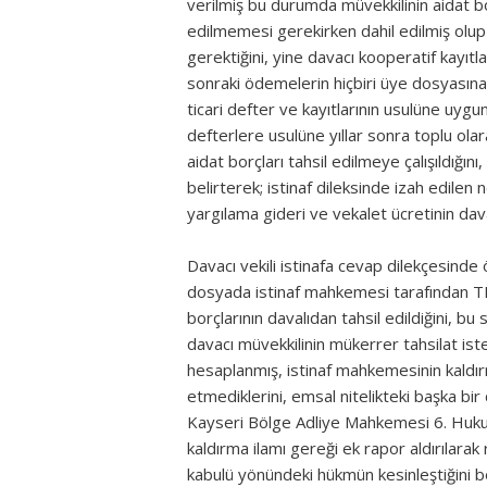
verilmiş bu durumda müvekkilinin aidat bo
edilmemesi gerekirken dahil edilmiş olup 
gerektiğini, yine davacı kooperatif kayıt
sonraki ödemelerin hiçbiri üye dosyasına 
ticari defter ve kayıtlarının usulüne uygu
defterlere usulüne yıllar sonra toplu ola
aidat borçları tahsil edilmeye çalışıldığı
belirterek; istinaf dileksinde izah edilen
yargılama gideri ve vekalet ücretinin dava
Davacı vekili istinafa cevap dilekçesinde
dosyada istinaf mahkemesi tarafından TBK
borçlarının davalıdan tahsil edildiğini, b
davacı müvekkilinin mükerrer tahsilat iste
hesaplanmış, istinaf mahkemesinin kaldırm
etmediklerini, emsal nitelikteki başka bir 
Kayseri Bölge Adliye Mahkemesi 6. Hukuk 
kaldırma ilamı gereği ek rapor aldırılara
kabulü yönündeki hükmün kesinleştiğini be