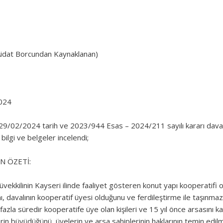
idat Borcundan Kaynaklanan)
024
9/02/2024 tarih ve 2023/944 Esas – 2024/211 sayılı kararı davalı v
lgi ve belgeler incelendi;
N ÖZETİ:
müvekkilinin Kayseri ilinde faaliyet gösteren konut yapı kooperati
ı, davalının kooperatif üyesi olduğunu ve ferdileştirme ile taşınmaz
azla süredir kooperatife üye olan kişileri ve 15 yıl önce arsasını ka
in büyüdüğünü, üyelerin ve arsa sahiplerinin haklarının temin edilme