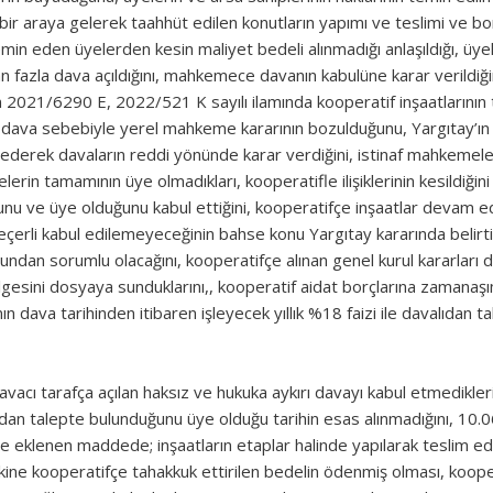
 araya gelerek taahhüt edilen konutların yapımı ve teslimi ve borçl
in eden üyelerden kesin maliyet bedeli alınmadığı anlaşıldığı, üy
n fazla dava açıldığını, mahkemece davanın kabulüne karar verildiğ
n 2021/6290 E, 2022/521 K sayılı ilamında kooperatif inşaatlarını
 dava sebebiyle yerel mahkeme kararının bozulduğunu, Yargıtay’ın
ederek davaların reddi yönünde karar verdiğini, istinaf mahkemel
lerin tamamının üye olmadıkları, kooperatifle ilişiklerinin kesildiğini i
nu ve üye olduğunu kabul ettiğini, kooperatifçe inşaatlar devam 
geçerli kabul edilemeyeceğinin bahse konu Yargıtay kararında belirtild
undan sorumlu olacağını, kooperatifçe alınan genel kurul kararları 
zelgesini dosyaya sunduklarını,, kooperatif aidat borçlarına zamana
ın dava tarihinden itibaren işleyecek yıllık %18 faizi ile davalıdan t
avacı tarafça açılan haksız ve hukuka aykırı davayı kabul etmediklerin
dan talepte bulunduğunu üye olduğu tarihin esas alınmadığını, 10.06.
 eklenen maddede; inşaatların etaplar halinde yapılarak teslim edi
ne kooperatifçe tahakkuk ettirilen bedelin ödenmiş olması, koope