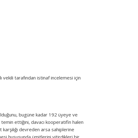
ekili tarafından istinaf incelemesi için
fi olduğunu, bugüne kadar 192 üyeye ve
 temin ettiğini, davacı kooperatifin halen
t karşılığı devreden arsa sahiplerine
si hususunda ümitlerini yitirdikleri bir