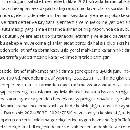
rcu olduğunu kabul etmemekle birlikte 2021 yılı aidatlarının bilirk
hatalı hesaplamaya dayalı bilirkişi raporuna dayalı olarak kurulan hü
larında üyelerin ödemelerinin tamamı kayıtlara işlenmemiş olup kesi
ve ticari defter ve kayıtlara işlenmemiş ve müvekkiline yeniden aida
n tutulmadığı yargılama esnasında alınan bilirkişi raporunda da sübu
rak bütün üyelere aidat borcu tahakkuk ettirilmiş ve eldeki davalar i
nı, bu sebeple müvekkiline çıkarılan aidat borcu da haksız olup aksi h
 nedenlerle istinaf talebinin kabulü ile yerel mahkeme kararının kaldı
cı tarafa yükletilmesine karar verilmesini talep etmiştir.
 özetle; İstinaf mahkemesinin kaldırma gerekçesine uyulduğunu, hak
 100 vd. Maddelerine atıf yapılmış, 28.02.2011 tarihinde çıkartıla
u sebeple 28.11.2011 tarihinden dava tarihine kadarki aidat miktarının
yip istemediği hususlarının aydınlatılması hususuna karar verildiğini
a kararı uyarınca yeniden hesaplama yapıldığını, davalının üye olma
davanın, istinaf incelemesi nihayetinde kesinleştiğini, davalı ile aynı
Dairesinin 2024/583E. 2024/705K. sayılı ilamıyla kesinleştiğini, 
k raporun dairenin kaldırma gerekçelerine uygun hazırlandığı görül
lirterek; istinaf dilekçesinde arz ve izah edilen nedenlerle ve res