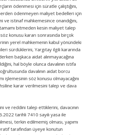
arın ödenmesi için süratle çalıştığını,
elerden ödenmeyen maliyet bedelleri için
ini ve istinaf mahkemesince onandığını,
n tamamı bitmeden kesin maliyet talep
 söz konusu kararı sonrasında birçok
erinin yerel mahkemenin kabul yönündeki
leri sürdüklerini, Yargıtay ilgili kararında
ederken başkaca aidat alınmayacağına
iğini, hal böyle olunca davalının istifa
doğrultusunda davalının aidat borcu
şımı işlemesinin söz konusu olmayacağını
ahsiline karar verilmesini talep ve dava
i ve reddini talep ettiklerini, davacının
2022 tarihli 7410 sayılı yasa ile
lmesi, terkin edilmemiş olması, yapımı
ratif tarafından üyeye konutun