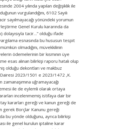
inde 2004 yılında yapılan değişiklik ile
nduğunun vurgulandığını, 6102 Sayılı
n tacir sayılmayacağı yönündeki yorumun
irleştirme Genel Kurulu kararında da
ı) dolayısıyla tacir…” olduğu ifade
, yargılama esnasında bu hususun tespit
n mümkün olmadığını, müvekkilinin
elerin ödemelerinin bir kısmının üye
esas alınan bilirkişi raporu hatalı olup
emiş olduğu dekontları ve makbuz
kuk Dairesi 2023/1501 e 2023/1472 ,K.
ğının zamanaşımına uğramayacağı
memesi ile de eylemli olarak ortaya
rarları incelenmemiş istifaya dair bir
rgıtay kararları gereği ve kanun gereği de
un gerek Borçlar Kanunu gereği
a bu yönde olduğunu, ayrıca bilirkişi
sı ile genel kurulun iptaline karar