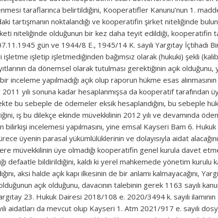
nmesi taraflarınca belirtildiğini, Kooperatifler Kanunu’nun 1. maddes
aki tartışmanın noktalandığı ve kooperatifin şirket niteliğinde bulu
eti niteliğinde olduğunun bir kez daha teyit edildiği, kooperatifi
 07.11.1945 gün ve 1944/8 E., 1945/14 K. sayılı Yargıtay İçtihadı B
i işletme işletip işletmediğinden bağımsız olarak (hukuki) şekli (kalıb
ayıtlarının da dönemsel olarak tutulması gerektiğinin açık olduğunu
e bir inceleme yapılmadığı açık olup raporun hükme esas alınmasını
ar 2011 yılı sonuna kadar hesaplanmışsa da kooperatif tarafından üy
kte bu sebeple de ödemeler eksik hesaplandığını, bu sebeple hükme 
tiğini, iş bu dilekçe ekinde müvekkilinin 2012 yılı ve devamında öd
den bilirkişi incelemesi yapılmasını, yine emsal Kayseri Bam 6. Hu
i sürece üyenin parasal yükümlülüklerinin ve dolayısıyla aidat alaca
 üzere müvekkilinin üye olmadığı kooperatifin genel kurula davet et
ı defaatle bildirildiğini, kaldı ki yerel mahkemede yönetim kurulu ka
ığını, aksi halde açık kapı ilkesinin de bir anlamı kalmayacağını, Ya
lduğunun açık olduğunu, davacının talebinin gerek 1163 sayılı kan
argıtay 23. Hukuk Dairesi 2018/108 e. 2020/3494 k. sayılı ilamının d
ılı aidatları da mevcut olup Kayseri 1. Atm 2021/917 e. sayılı dosya