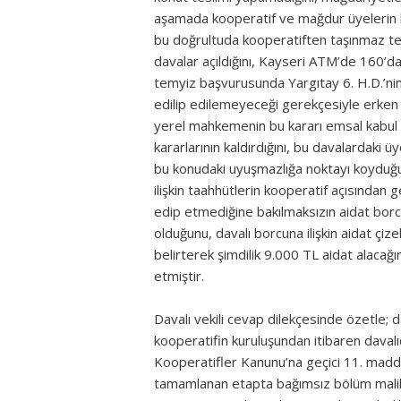
aşamada kooperatif ve mağdur üyelerin bir
bu doğrultuda kooperatiften taşınmaz tem
davalar açıldığını, Kayseri ATM’de 160’da
temyiz başvurusunda Yargıtay 6. H.D.’ni
edilip edilemeyeceği gerekçesiyle erken
yerel mahkemenin bu kararı emsal kabul 
kararlarının kaldırdığını, bu davalardaki üye
bu konudaki uyuşmazlığa noktayı koyduğu
ilişkin taahhütlerin kooperatif açısından 
edip etmediğine bakılmaksızın aidat borc
olduğunu, davalı borcuna ilişkin aidat çi
belirterek şimdilik 9.000 TL aidat alacağın
etmiştir.
Davalı vekili cevap dilekçesinde özetle; d
kooperatifin kuruluşundan itibaren davalı
Kooperatifler Kanunu’na geçici 11. madde
tamamlanan etapta bağımsız bölüm maliki