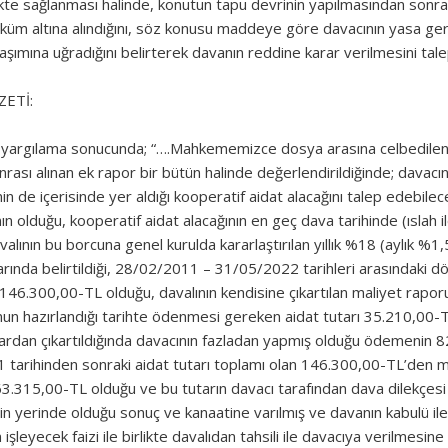
likte sağlanması halinde, konutun tapu devrinin yapılmasından sonra
küm altına alındığını, söz konusu maddeye göre davacının yasa ge
aşımına uğradığını belirterek davanın reddine karar verilmesini tale
ETİ:
 yargılama sonucunda; “….Mahkememizce dosya arasına celbedilen 
nrası alınan ek rapor bir bütün halinde değerlendirildiğinde; davacı
in de içerisinde yer aldığı kooperatif aidat alacağını talep edebile
ın olduğu, kooperatif aidat alacağının en geç dava tarihinde (ıslah il
alının bu borcuna genel kurulda kararlaştırılan yıllık %18 (aylık %1
rında belirtildiği, 28/02/2011 – 31/05/2022 tarihleri arasındaki d
146.300,00-TL olduğu, davalının kendisine çıkartılan maliyet rap
un hazırlandığı tarihte ödenmesi gereken aidat tutarı 35.210,00-
rdan çıkartıldığında davacının fazladan yapmış olduğu ödemenin 
1 tarihinden sonraki aidat tutarı toplamı olan 146.300,00-TL’den m
.315,00-TL olduğu ve bu tutarın davacı tarafından dava dilekçesi ve 
inin yerinde olduğu sonuç ve kanaatine varılmış ve davanın kabulü il
 işleyecek faizi ile birlikte davalıdan tahsili ile davacıya verilmes