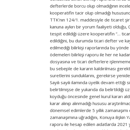
defterlerde borcu olup olmadığının incele
kooperatifin tacir olup olmadığı hususund
TTK’nın 124/1. maddesiyle de ticaret şirk
kanuna aykırı bir yorum faaliyeti olduğu,
tespit edildiği üzere kooperatifin “… ticar
edildiğini, bu durumda ticari defter ve k
edilmediği bilirkişi raporlarında bu yönd
ödemeleri bilirkişi raporu ile her ne kad
dosyasına ve ticari defterlere işlenmeme
bu sebeple de kararın kaldırılması gerek
suretlerini sunduklarını, gerekirse yeni
Sayılı sayılı ilamında üyelik devam ettiğ
belirtilmişse de yukarıda da belirtildiği
koyduğu öncesinde genel kurul kararı aldığ
karar alınıp alınmadığı hususu araştırılmad
dönemsel edimlerde 5 yıllık zamanaşımı o
zamanaşımına uğradığını, Konuya ilişkin Y
raporu ile hesap edilen aidatlarda 2021 y