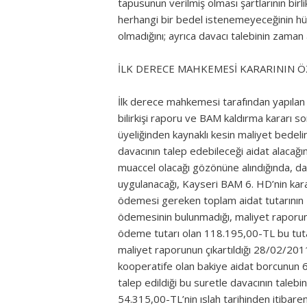
tapusunun verilmiş olması şartlarının bir
herhangi bir bedel istenemeyeceğinin hü
olmadığını; ayrıca davacı talebinin zaman 
İLK DERECE MAHKEMESİ KARARININ ÖZ
İlk derece mahkemesi tarafından yapılan
bilirkişi raporu ve BAM kaldırma kararı so
üyeliğinden kaynaklı kesin maliyet bedelin
davacının talep edebileceği aidat alacağın
muaccel olacağı gözönüne alındığında, dav
uygulanacağı, Kayseri BAM 6. HD’nin kara
ödemesi gereken toplam aidat tutarının 
ödemesinin bulunmadığı, maliyet raporun
ödeme tutarı olan 118.195,00-TL bu tuta
maliyet raporunun çıkartıldığı 28/02/201
kooperatife olan bakiye aidat borcunun 63
talep edildiği bu suretle davacının taleb
54.315,00-TL’nin ıslah tarihinden itibaren