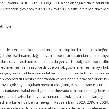
yle Davanın KABULÜ ile, 9.000,00 TL aidat alacağının dava tarihi 
23 itibaren işleyecek yıllık %18 / aylık %1,5 faiz ile birlikte davalıd
etmiştir.
 özetle; Yerel mahkeme kararının hatalı olup kaldırılması gerektiğini,
i halde katılmamış değil, davacı kooperatif tarafından kesin maliyeti
rullara davet edilmemiş hazirunlarda yer verilmediğini, Kooperatifi
et edilmemesi ve hazirunlarda üye olarak göstermemesinin ayrı huk
lmadığı genel kurulda alınan aidat kararından sorumlu tutulmasının 
en kooperatif üyesinin her zaman kendisinden alacak talebinde bulun
tay’ın çok sayıda içtihadı mevcut olduğunu, Kayseri Bam 6. Huku
yahut istifasının kabul edildiğine dair dosyada delil bulunmadığı beli
ilmemenin hazirunlarda yer almamanın hukuki olarak ne anlama geld
ırma kararında belirtilmediğini, Kayseri Bam 2023/2396 e 2024/88
dilekçesinde de davacı kooperatifin ticari defterlerinin incelenerek tap