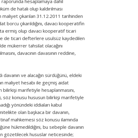
işi raporunda hesaplamaya dahil
küm de hatalı olup kaldırılması
n maliyet çıkarılan 31.12.2011 tarihinden
t borcu çıkarıldığını, davacı kooperatifin
ta ermiş olup davacı kooperatif ticari
le de ticari defterlere usulsüz kaydedilen
alde mükerrer tahsilat olacağını
rılmasını, davacının davasının reddine,
lı davanın ve alacağın sürdüğünü, eldeki
n maliyet hesabı ile geçmiş aidat
 bilirkişi marifetiyle hesaplanmasını,
, söz konusu hususun bilirkişi marifetiyle
dığı yönündeki iddiaları kabul
 nitelikte olan başkaca bir davanın,
istinaf mahkemesi söz konusu ilamında
düğüne hükmedildiğini, bu sebeple davanın
en gözetilecek hususlar neticesinde;