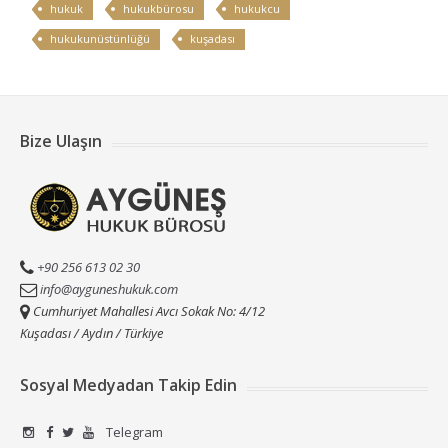
hukuk
hukukbürosu
hukukcu
hukukunüstünlüğü
kuşadası
Bize Ulaşın
+90 256 613 02 30
info@ayguneshukuk.com
Cumhuriyet Mahallesi Avcı Sokak No: 4/12
Kuşadası / Aydın / Türkiye
Sosyal Medyadan Takip Edin
Telegram