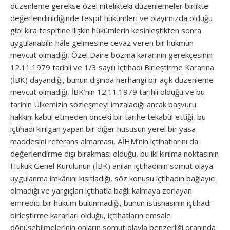
düzenleme gerekse özel nitelikteki düzenlemeler birlikte
değerlendirildiğinde tespit hükümleri ve olayımızda olduğu
gibi kira tespitine ilişkin hükümlerin kesinleştikten sonra
uygulanabilir hâle gelmesine cevaz veren bir hükmün
mevcut olmadığı, Özel Daire bozma kararının gerekçesinin
12.11.1979 tarihli ve 1/3 sayılı İçtihadı Birleştirme Kararına
(İBK) dayandığı, bunun dışında herhangi bir açık düzenleme
mevcut olmadığı, İBK’nın 12.11.1979 tarihli olduğu ve bu
tarihin Ülkemizin sözleşmeyi imzaladığı ancak başvuru
hakkını kabul etmeden önceki bir tarihe tekabül ettiği, bu
içtihadı kırılgan yapan bir diğer hususun yerel bir yasa
maddesini referans almaması, AİHM’nin içtihatlarını da
değerlendirme dışı bırakması olduğu, bu iki kırılma noktasının
Hukuk Genel Kurulunun (İBK) anılan içtihadının somut olaya
uygulanma imkânını kısıtladığı, söz konusu içtihadın bağlayıcı
olmadığı ve yargıçları içtihatla bağlı kalmaya zorlayan
emredici bir hüküm bulunmadığı, bunun istisnasının içtihadı
birleştirme kararları olduğu, içtihatların emsale
dönüşebilmelerinin onların somut olayla benzerliği oranında