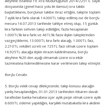
aleyhine İstanbul 19. İcra Müdürlüğünün 2014/2251 E. sayılı
dosyasında (genel haciz yolu ile ilamsız) icra takibi
başlattıklarını, borçlunun takibe itiraz ettiğini, takipte toplam
7 aylık kira farkı olarak 14.000TL talep edilmiş ise de borçlu
mecuru 16.07.2013 tarihinde tahliye etmiş olup, 15 günlük
kira farkının sehven talep edildiğini, fazla hesaplanan
1.000TL’lik kira farkı ve 46TL’lik faize ilişkin taleplerinden
vazgeçtiklerini, 13.000TL kira farkı alacağı, 1.000TL faiz,
2.210TL vekâlet ücreti ve 725TL faizi olmak üzere toplam
16.925TL alacağa ilişkin itirazın kaldırılmasına, borçlu
aleyhine %20 den aşağı olmamak üzere icra inkâr
tazminatına hükmedilmesine karar verilmesini talep etmiştir.
Borçlu Cevabı:
5. Borçlu vekili cevap dilekçesinde; takip konusu alacağın
yanlış hesaplandığını, 01.01.2013 tarihinden itibaren davalı
tarafından banka hesabına üçer aylık peşin olmak üzere aylık
6.600TL ödeme yapıldığını, karşılıklı mutabakatla kira akdinin