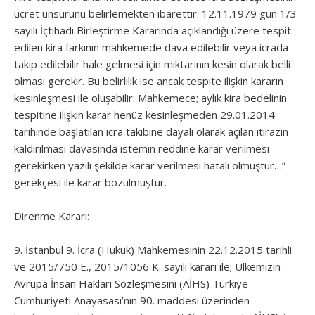
ücret unsurunu belirlemekten ibarettir. 12.11.1979 gün 1/3
sayılı İçtihadı Birleştirme Kararında açıklandığı üzere tespit
edilen kira farkının mahkemede dava edilebilir veya icrada
takip edilebilir hale gelmesi için miktarının kesin olarak belli
olması gerekir. Bu belirlilik ise ancak tespite ilişkin kararın
kesinleşmesi ile oluşabilir. Mahkemece; aylık kira bedelinin
tespitine ilişkin karar henüz kesinleşmeden 29.01.2014
tarihinde başlatılan icra takibine dayalı olarak açılan itirazın
kaldırılması davasında istemin reddine karar verilmesi
gerekirken yazılı şekilde karar verilmesi hatalı olmuştur…”
gerekçesi ile karar bozulmuştur.
Direnme Kararı:
9. İstanbul 9. İcra (Hukuk) Mahkemesinin 22.12.2015 tarihli
ve 2015/750 E., 2015/1056 K. sayılı kararı ile; Ülkemizin
Avrupa İnsan Hakları Sözleşmesini (AİHS) Türkiye
Cumhuriyeti Anayasası’nın 90. maddesi üzerinden