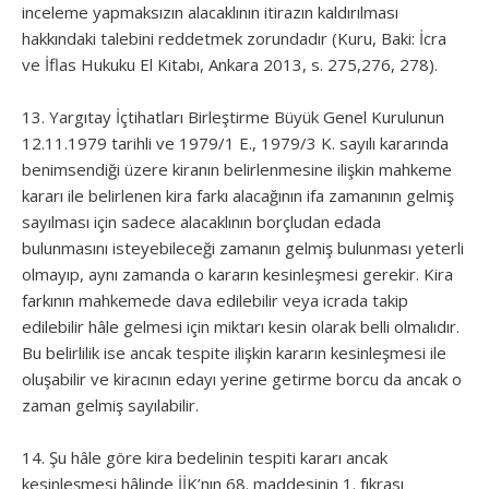
inceleme yapmaksızın alacaklının itirazın kaldırılması
hakkındaki talebini reddetmek zorundadır (Kuru, Baki: İcra
ve İflas Hukuku El Kitabı, Ankara 2013, s. 275,276, 278).
13. Yargıtay İçtihatları Birleştirme Büyük Genel Kurulunun
12.11.1979 tarihli ve 1979/1 E., 1979/3 K. sayılı kararında
benimsendiği üzere kiranın belirlenmesine ilişkin mahkeme
kararı ile belirlenen kira farkı alacağının ifa zamanının gelmiş
sayılması için sadece alacaklının borçludan edada
bulunmasını isteyebileceği zamanın gelmiş bulunması yeterli
olmayıp, aynı zamanda o kararın kesinleşmesi gerekir. Kira
farkının mahkemede dava edilebilir veya icrada takip
edilebilir hâle gelmesi için miktarı kesin olarak belli olmalıdır.
Bu belirlilik ise ancak tespite ilişkin kararın kesinleşmesi ile
oluşabilir ve kiracının edayı yerine getirme borcu da ancak o
zaman gelmiş sayılabilir.
14. Şu hâle göre kira bedelinin tespiti kararı ancak
kesinleşmesi hâlinde İİK’nın 68. maddesinin 1. fıkrası