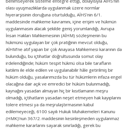
benimseyerek sisteme entegre ettiği, dolayısıyla AİHS’nin
olası uyuşmazlıklarda uygulanmak üzere normlar
hiyerarşisinin doruğuna oturtulduğu, AİHS’nin 6/1.
maddesinde mahkeme kavramını, içine erişim ve hükmün
uygulanmasını alacak şekilde geniş yorumlandığı, Avrupa
İnsan Hakları Mahkemesinin (AİHM) sözleşmenin bu
hükmünü uygulayan bir çok pratiğinin mevcut olduğu,
AİHM’ne atıf yapan bir çok Anayasa Mahkemesi kararının da
bulunduğu, bu içtihatlar doğrultusunda somut olay
irdelendiğinde; hüküm tespit hükmü olsa bile tarafların
katılımı ile elde edilen ve uygulanabilir hâle getirilmiş bir
hüküm olduğu, yasalarımızda bu tür hükümlerin infaza engel
olacağına dair açık ve emredici bir hüküm bulunmadığı,
kaynağını yasadan almayan hiç bir kısıtlamanın meşru
olmadığı, içtihatların yasadan neşet etmeyen hak kayıplarını
tolere etmesi ya da meşrulaştırmasının kabul
edilemeyeceği, 6100 sayılı Hukuk Muhakemeleri Kanunu
(HMK)’nun 367/2. maddesinin kesinleşmeden uygulanmaz
mahkeme kararlarını sayarak sınırladığı, gerek bu