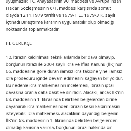
uyuşmazlık; TC. Anayasasının 90. maddesi ve Avrupa İnsan
Hakları Sözleşmesinin 6/1. maddesi karşısında somut
olayda 12.11.1979 tarihli ve 1979/1 E., 1979/3 K. sayılı
İçtihadı Birleştirme kararının uygulanabilir olup olmadığı
noktasında toplanmaktadır.
III. GEREKÇE
12. İtirazın kaldırılması teknik anlamda bir dava olmayıp,
borçlunun itirazı ile 2004 sayılı İcra ve İflas Kanunu (İİK)’nun
66. maddesine göre duran ilamsız icra takibine yine ilamsız
icra prosedürü içinde devam edilmesini sağlayan bir yoldur.
Bu nedenle icra mahkemesinin incelemesi, itirazın iptali
davasına oranla daha basit ve sınırlıdır. Alacaklı, ancak İİK’nın
68. maddesinin 1. fıkrasında belirtilen belgelerden birine
dayanarak icra mahkemesinden itirazın kesin kaldırılmasını
isteyebilir. İcra mahkemesi, alacaklının dayandığı belgenin
İİK’nın 68. maddesinin 1. fıkrasında belirtilen belgelerden
olmadığı kanısına varırsa, borçlunun itirazı hakkında bir