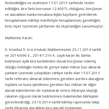
feshedildiğini ve anahtarın 17.07.2013 tarihinde teslim
edildiğini, kira farkı borcunun 12.400TL olduğunu, borçlunun
ve alacaklının banka hesabına ilişkin kayıtların getirtilerek
hesaplamanın bilirkişi marifetiyle hesaplanması gerektiğini,
kötü niyet tazminatı şartlarının da oluşmadığını savunmuştur.
Mahkeme Kararı:
6. İstanbul 9. İcra (Hukuk) Mahkemesinin 25.11.2014 tarihli
ve 2014/696 E., 2014/1216 K. sayılı kararı ile; ilamla
belirlenen aylık kira bedelinden davalı borçlunun ödemiş
olduğu meblağın tenkisi ile geriye kalan miktar baz alınarak
yanların üzerinde uzlaştıkları tahliye tarihi olan 15.07.2013
tarihi referans alınarak ödenmesi gereken asıl kira alacağının
toplamı ve buna işletilmesi gereken faiz miktarı ile diğer
alacak kalemlerinin de toplanarak netice itibarıyla ulaştığı
rakamın olgusal olarak belirlenmesi bakımından bilirkişinin
görevlendirdiği, 24.10.2014 tarihli bilirkişi raporunda takip
tarihi itibarıyla alacaklının kira alacağı toplamının