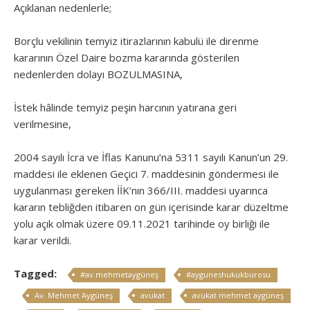
Açıklanan nedenlerle;
Borçlu vekilinin temyiz itirazlarının kabulü ile direnme
kararının Özel Daire bozma kararında gösterilen
nedenlerden dolayı BOZULMASINA,
İstek hâlinde temyiz peşin harcının yatırana geri
verilmesine,
2004 sayılı İcra ve İflas Kanunu’na 5311 sayılı Kanun’un 29.
maddesi ile eklenen Geçici 7. maddesinin göndermesi ile
uygulanması gereken İİK’nın 366/III. maddesi uyarınca
kararın tebliğden itibaren on gün içerisinde karar düzeltme
yolu açık olmak üzere 09.11.2021 tarihinde oy birliği ile
karar verildi.
Tagged:
#av.mehmetaygüneş
#ayguneshukukburosu
Av. Mehmet Aygüneş
avukat
avukat mehmet aygüneş