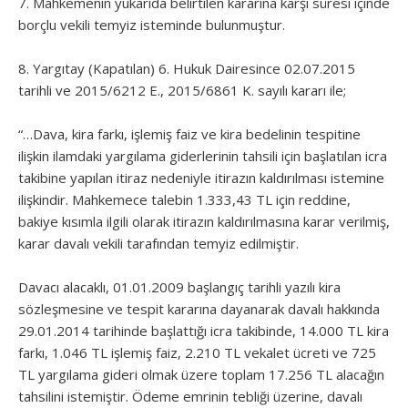
7. Mahkemenin yukarıda belirtilen kararına karşı süresi içinde
borçlu vekili temyiz isteminde bulunmuştur.
8. Yargıtay (Kapatılan) 6. Hukuk Dairesince 02.07.2015
tarihli ve 2015/6212 E., 2015/6861 K. sayılı kararı ile;
“…Dava, kira farkı, işlemiş faiz ve kira bedelinin tespitine
ilişkin ilamdaki yargılama giderlerinin tahsili için başlatılan icra
takibine yapılan itiraz nedeniyle itirazın kaldırılması istemine
ilişkindir. Mahkemece talebin 1.333,43 TL için reddine,
bakiye kısımla ilgili olarak itirazın kaldırılmasına karar verilmiş,
karar davalı vekili tarafından temyiz edilmiştir.
Davacı alacaklı, 01.01.2009 başlangıç tarihli yazılı kira
sözleşmesine ve tespit kararına dayanarak davalı hakkında
29.01.2014 tarihinde başlattığı icra takibinde, 14.000 TL kira
farkı, 1.046 TL işlemiş faiz, 2.210 TL vekalet ücreti ve 725
TL yargılama gideri olmak üzere toplam 17.256 TL alacağın
tahsilini istemiştir. Ödeme emrinin tebliği üzerine, davalı