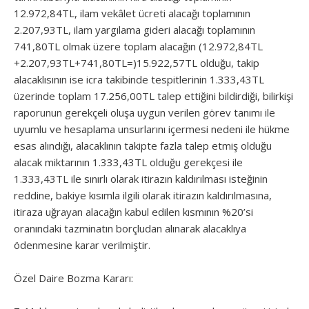
12.972,84TL, ilam vekâlet ücreti alacağı toplamının
2.207,93TL, ilam yargılama gideri alacağı toplamının
741,80TL olmak üzere toplam alacağın (12.972,84TL
+2.207,93TL+741,80TL=)15.922,57TL olduğu, takip
alacaklısının ise icra takibinde tespitlerinin 1.333,43TL
üzerinde toplam 17.256,00TL talep ettiğini bildirdiği, bilirkişi
raporunun gerekçeli oluşa uygun verilen görev tanımı ile
uyumlu ve hesaplama unsurlarını içermesi nedeni ile hükme
esas alındığı, alacaklının takipte fazla talep etmiş olduğu
alacak miktarının 1.333,43TL olduğu gerekçesi ile
1.333,43TL ile sınırlı olarak itirazın kaldırılması isteğinin
reddine, bakiye kısımla ilgili olarak itirazın kaldırılmasına,
itiraza uğrayan alacağın kabul edilen kısmının %20’si
oranındaki tazminatın borçludan alınarak alacaklıya
ödenmesine karar verilmiştir.
Özel Daire Bozma Kararı: