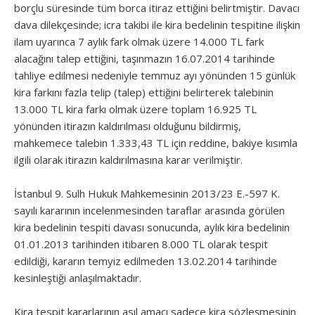
borçlu süresinde tüm borca itiraz ettiğini belirtmiştir. Davacı
dava dilekçesinde; icra takibi ile kira bedelinin tespitine ilişkin
ilam uyarınca 7 aylık fark olmak üzere 14.000 TL fark
alacağını talep ettiğini, taşınmazın 16.07.2014 tarihinde
tahliye edilmesi nedeniyle temmuz ayı yönünden 15 günlük
kira farkını fazla telip (talep) ettiğini belirterek talebinin
13.000 TL kira farkı olmak üzere toplam 16.925 TL
yönünden itirazın kaldırılması olduğunu bildirmiş,
mahkemece talebin 1.333,43 TL için reddine, bakiye kısımla
ilgili olarak itirazın kaldırılmasına karar verilmiştir.
İstanbul 9. Sulh Hukuk Mahkemesinin 2013/23 E.-597 K.
sayılı kararının incelenmesinden taraflar arasında görülen
kira bedelinin tespiti davası sonucunda, aylık kira bedelinin
01.01.2013 tarihinden itibaren 8.000 TL olarak tespit
edildiği, kararın temyiz edilmeden 13.02.2014 tarihinde
kesinleştiği anlaşılmaktadır.
Kira tespit kararlarının asıl amacı sadece kira sözleşmesinin