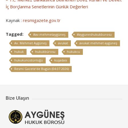
İç Borçlanma Senetlerinin Günlük Değerleri
Kaynak :
resmigazete.gov.tr
Tagged:
#av.mehmetaygüneş
#ayguneshukukburosu
Av. Mehmet Aygüneş
avukat
avukat mehmet aygüneş
hukuk
hukukbürosu
hukukcu
hukukunüstünlüğü
kuşadası
Resmi Gazete’de Bugün (04.07.2026)
Bize Ulaşın