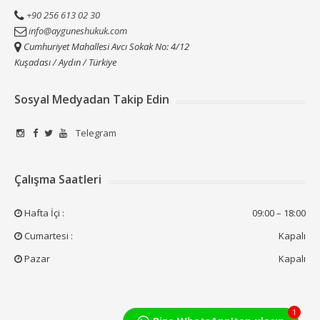
+90 256 613 02 30
info@ayguneshukuk.com
Cumhuriyet Mahallesi Avcı Sokak No: 4/12
Kuşadası / Aydın / Türkiye
Sosyal Medyadan Takip Edin
Telegram
Çalışma Saatleri
Hafta İçi :
09:00 – 18:00
Cumartesi :
Kapalı
Pazar
Kapalı
1