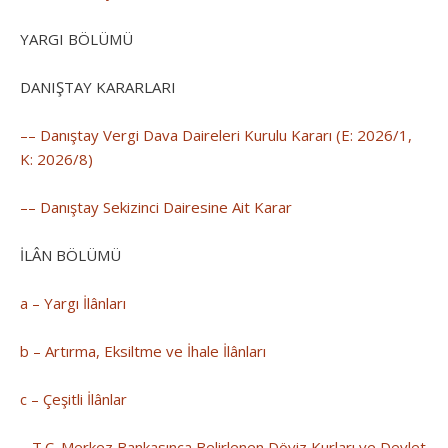
YARGI BÖLÜMÜ
DANIŞTAY KARARLARI
–– Danıştay Vergi Dava Daireleri Kurulu Kararı (E: 2026/1,
K: 2026/8)
–– Danıştay Sekizinci Dairesine Ait Karar
İLÂN BÖLÜMÜ
a – Yargı İlânları
b – Artırma, Eksiltme ve İhale İlânları
c – Çeşitli İlânlar
– T.C. Merkez Bankasınca Belirlenen Döviz Kurları ve Devlet