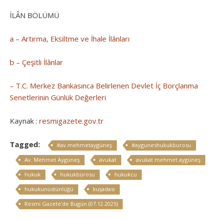
İLÂN BÖLÜMÜ
a – Artırma, Eksiltme ve İhale İlânları
b – Çeşitli İlânlar
– T.C. Merkez Bankasınca Belirlenen Devlet İç Borçlanma
Senetlerinin Günlük Değerleri
Kaynak :
resmigazete.gov.tr
Tagged:
#av.mehmetaygüneş
#ayguneshukukburosu
Av. Mehmet Aygüneş
avukat
avukat mehmet aygüneş
hukuk
hukukbürosu
hukukcu
hukukunüstünlüğü
kuşadası
Resmi Gazete’de Bugün (07.12.2025)