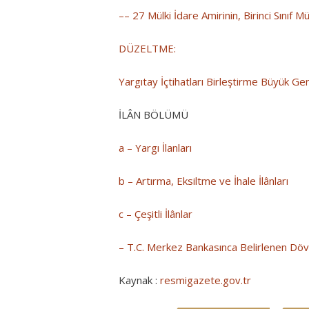
–– 27 Mülki İdare Amirinin, Birinci Sınıf 
DÜZELTME:
Yargıtay İçtihatları Birleştirme Büyük Gen
İLÂN BÖLÜMÜ
a – Yargı İlanları
b – Artırma, Eksiltme ve İhale İlânları
c – Çeşitli İlânlar
– T.C. Merkez Bankasınca Belirlenen Dövi
Kaynak :
resmigazete.gov.tr