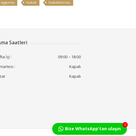
 aygüneş
hukuk
hukukbürosu
şma Saatleri
ta İçi :
09:00 – 18:00
artesi :
Kapalı
zar
Kapalı
1
Bize WhatsApp'tan ulaşın