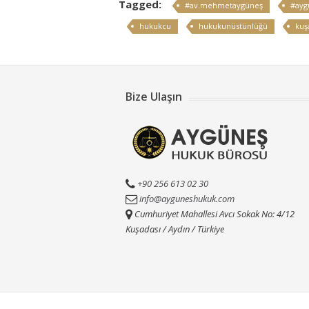
Tagged:
#av.mehmetaygüneş
#ayg
hukukcu
hukukunüstünlüğü
kuş
Bize Ulaşın
+90 256 613 02 30
info@ayguneshukuk.com
Cumhuriyet Mahallesi Avcı Sokak No: 4/12
Kuşadası / Aydın / Türkiye