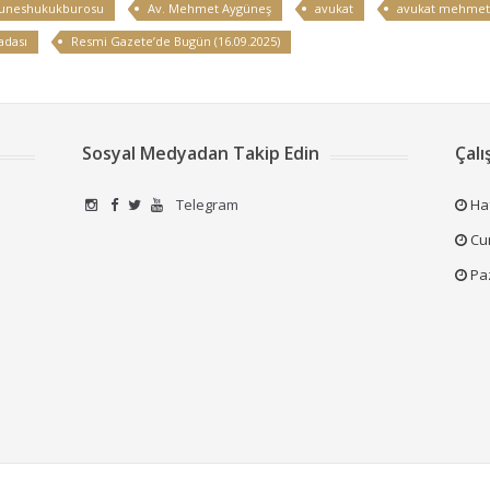
uneshukukburosu
Av. Mehmet Aygüneş
avukat
avukat mehmet
adası
Resmi Gazete’de Bugün (16.09.2025)
Sosyal Medyadan Takip Edin
Çalı
Telegram
Haf
Cum
Pa