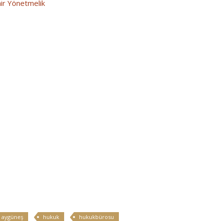
air Yönetmelik
 aygüneş
hukuk
hukukbürosu