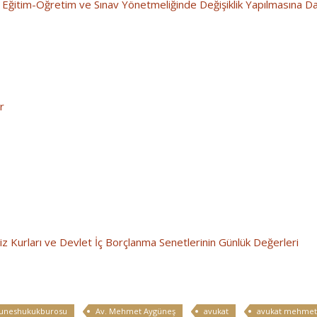
ü Eğitim-Öğretim ve Sınav Yönetmeliğinde Değişiklik Yapılmasına D
r
z Kurları ve Devlet İç Borçlanma Senetlerinin Günlük Değerleri
uneshukukburosu
Av. Mehmet Aygüneş
avukat
avukat mehmet