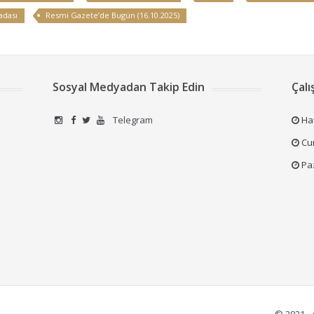
adası
Resmi Gazete’de Bugün (16.10.2025)
Sosyal Medyadan Takip Edin
Çalı
Telegram
Haf
Cum
Pa