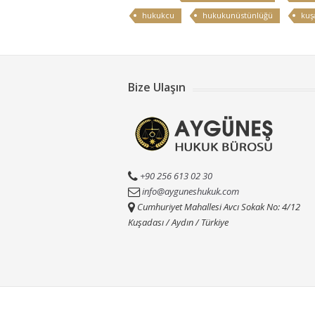
hukukcu
hukukunüstünlüğü
kuş
Bize Ulaşın
+90 256 613 02 30
info@ayguneshukuk.com
Cumhuriyet Mahallesi Avcı Sokak No: 4/12
Kuşadası / Aydın / Türkiye