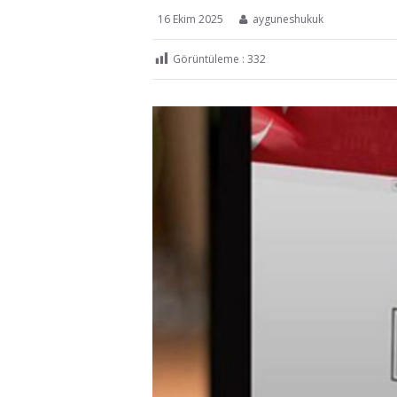
16 Ekim 2025
ayguneshukuk
Görüntüleme :
332