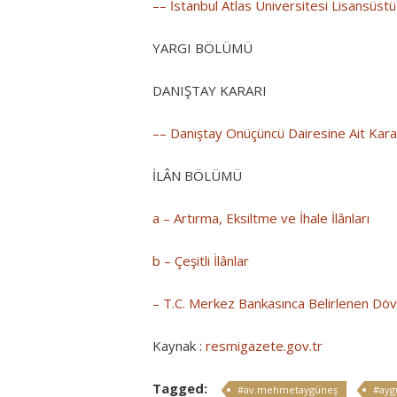
–– İstanbul Atlas Üniversitesi Lisansüst
YARGI BÖLÜMÜ
DANIŞTAY KARARI
–– Danıştay Onüçüncü Dairesine Ait Kara
İLÂN BÖLÜMÜ
a – Artırma, Eksiltme ve İhale İlânları
b – Çeşitli İlânlar
– T.C. Merkez Bankasınca Belirlenen Dövi
Kaynak :
resmigazete.gov.tr
Tagged:
#av.mehmetaygüneş
#ayg