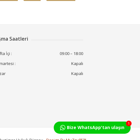
şma Saatleri
ta İçi :
09:00 – 18:00
artesi :
Kapalı
zar
Kapalı
1
Bize WhatsApp'tan ulaşın