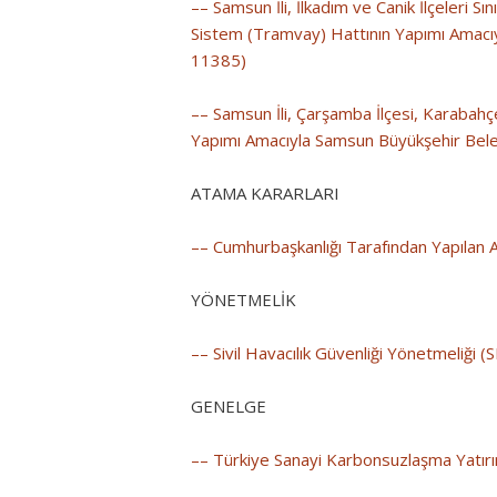
–– Samsun İli, İlkadım ve Canik İlçeleri 
Sistem (Tramvay) Hattının Yapımı Amacıy
11385)
–– Samsun İli, Çarşamba İlçesi, Karabahçe
Yapımı Amacıyla Samsun Büyükşehir Beled
ATAMA KARARLARI
–– Cumhurbaşkanlığı Tarafından Yapılan 
YÖNETMELİK
–– Sivil Havacılık Güvenliği Yönetmeliği
GENELGE
–– Türkiye Sanayi Karbonsuzlaşma Yatırım