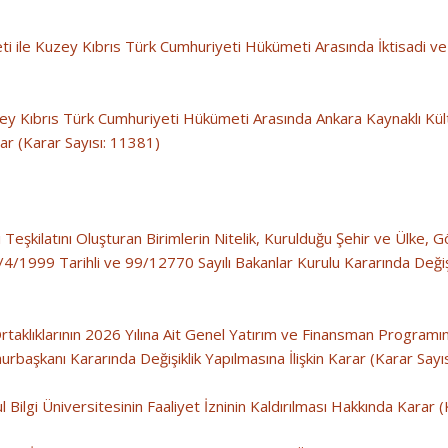
i ile Kuzey Kıbrıs Türk Cumhuriyeti Hükümeti Arasında İktisadi ve 
ey Kıbrıs Türk Cumhuriyeti Hükümeti Arasında Ankara Kaynaklı Kült
r (Karar Sayısı: 11381)
eşkilatını Oluşturan Birimlerin Nitelik, Kurulduğu Şehir ve Ülke, Gö
4/1999 Tarihli ve 99/12770 Sayılı Bakanlar Kurulu Kararında Değişik
rtaklıklarının 2026 Yılına Ait Genel Yatırım ve Finansman Programı
rbaşkanı Kararında Değişiklik Yapılmasına İlişkin Karar (Karar Sayı
Bilgi Üniversitesinin Faaliyet İzninin Kaldırılması Hakkında Karar 