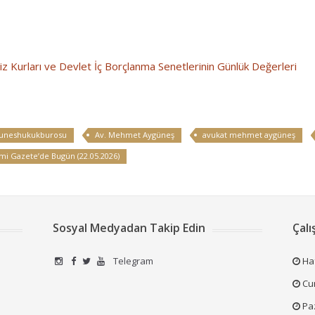
z Kurları ve Devlet İç Borçlanma Senetlerinin Günlük Değerleri
uneshukukburosu
Av. Mehmet Aygüneş
avukat mehmet aygüneş
mi Gazete’de Bugün (22.05.2026)
Sosyal Medyadan Takip Edin
Çalı
Telegram
Haf
Cum
Pa