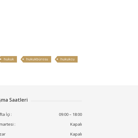
hukuk
hukukbürosu
hukukcu
şma Saatleri
ta İçi :
09:00 – 18:00
artesi :
Kapalı
zar
Kapalı