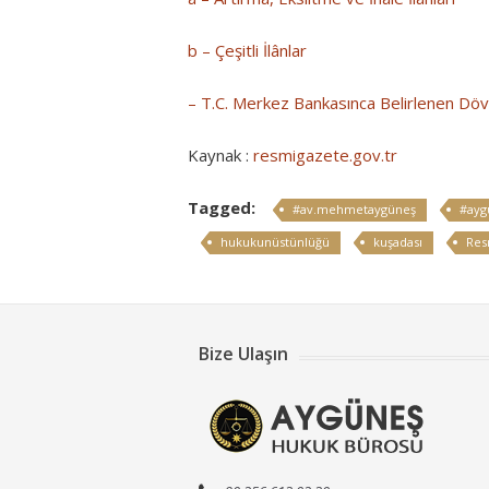
b – Çeşitli İlânlar
– T.C. Merkez Bankasınca Belirlenen Dövi
Kaynak :
resmigazete.gov.tr
Tagged:
#av.mehmetaygüneş
#ayg
hukukunüstünlüğü
kuşadası
Res
Bize Ulaşın