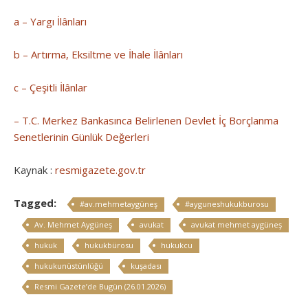
a – Yargı İlânları
b – Artırma, Eksiltme ve İhale İlânları
c – Çeşitli İlânlar
– T.C. Merkez Bankasınca Belirlenen Devlet İç Borçlanma
Senetlerinin Günlük Değerleri
Kaynak :
resmigazete.gov.tr
Tagged:
#av.mehmetaygüneş
#ayguneshukukburosu
Av. Mehmet Aygüneş
avukat
avukat mehmet aygüneş
hukuk
hukukbürosu
hukukcu
hukukunüstünlüğü
kuşadası
Resmi Gazete’de Bugün (26.01.2026)