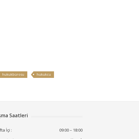
hukukbürosu
hukukcu
şma Saatleri
ta İçi :
09:00 – 18:00