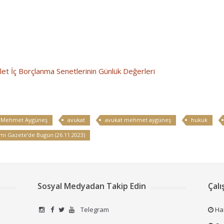
et İç Borçlanma Senetlerinin Günlük Değerleri
. Mehmet Aygüneş
avukat
avukat mehmet aygüneş
hukuk
mi Gazete’de Bugün (26.11.2023)
Sosyal Medyadan Takip Edin
Çalı
Telegram
Haf