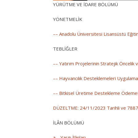
YÜRÜTME VE İDARE BÖLÜMÜ
YÖNETMELİK
–– Anadolu Üniversitesi Lisansüstü Eğit
TEBLİĞLER
–– Yatırım Projelerinin Stratejik Önceli
–– Hayvancılık Desteklemeleri Uygulama
–– Bitkisel Üretime Destekleme Ödemesi
DÜZELTME: 24/11/2023 Tarihli ve 7887 Say
İLÂN BÖLÜMÜ
a – Yargı İlânları