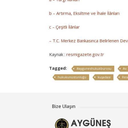
b – Artırma, Eksiltme ve İhale İlânları
c – Çeşitli İlânlar
– T.C. Merkez Bankasınca Belirlenen Devl
Kaynak :
resmigazete.gov.tr
Tagged:
#ayguneshukukburosu
Av
hukukunüstünlüğü
kuşadası
Res
Bize Ulaşın