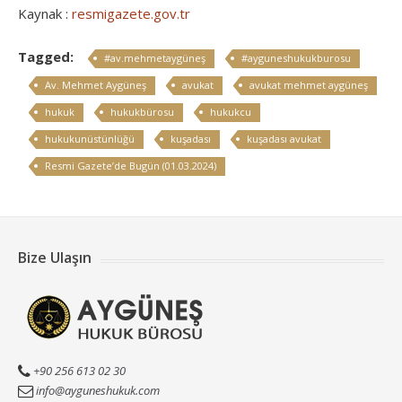
Kaynak :
resmigazete.gov.tr
Tagged:
#av.mehmetaygüneş
#ayguneshukukburosu
Av. Mehmet Aygüneş
avukat
avukat mehmet aygüneş
hukuk
hukukbürosu
hukukcu
hukukunüstünlüğü
kuşadası
kuşadası avukat
Resmi Gazete’de Bugün (01.03.2024)
Bize Ulaşın
+90 256 613 02 30
info@ayguneshukuk.com