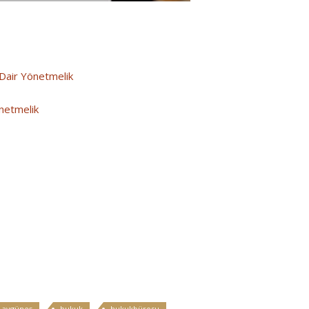
 Dair Yönetmelik
önetmelik
 aygüneş
hukuk
hukukbürosu