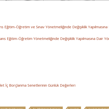
ns Eğitim-Öğretim ve Sınav Yönetmeliğinde Değişiklik Yapılmasına
sans Eğitim-Öğretim Yönetmeliğinde Değişiklik Yapılmasına Dair Y
et İç Borçlanma Senetlerinin Günlük Değerleri
uneshukukburosu
Av. Mehmet Aygüneş
avukat
avukat mehmet