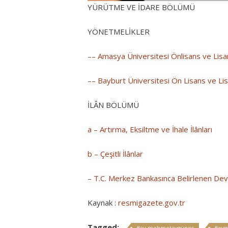
YÜRÜTME VE İDARE BÖLÜMÜ
YÖNETMELİKLER
–– Amasya Üniversitesi Önlisans ve Lisa
–– Bayburt Üniversitesi Ön Lisans ve Li
İLÂN BÖLÜMÜ
a – Artırma, Eksiltme ve İhale İlânları
b – Çeşitli İlânlar
– T.C. Merkez Bankasınca Belirlenen Devl
Kaynak :
resmigazete.gov.tr
Tagged:
#av.mehmetaygüneş
#ayg