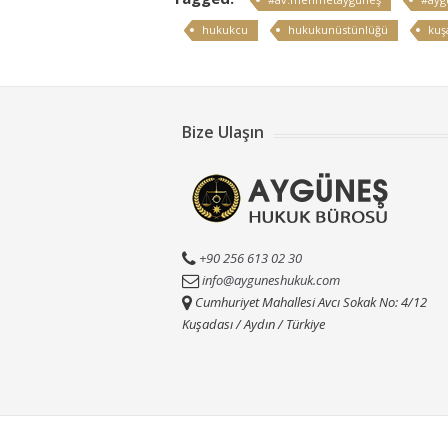
hukukcu
hukukunüstünlüğü
kuş
Bize Ulaşın
+90 256 613 02 30
info@ayguneshukuk.com
Cumhuriyet Mahallesi Avcı Sokak No: 4/12
Kuşadası / Aydın / Türkiye