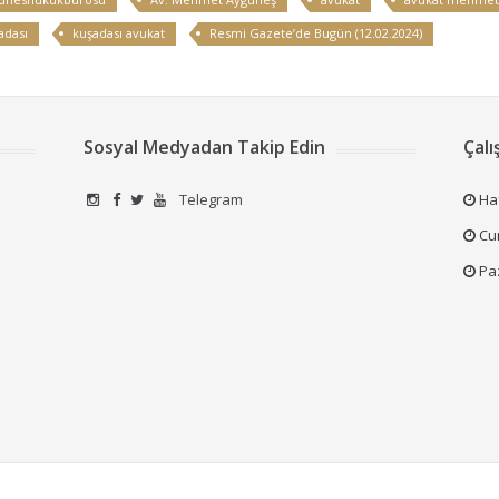
adası
kuşadası avukat
Resmi Gazete’de Bugün (12.02.2024)
Sosyal Medyadan Takip Edin
Çalı
Telegram
Haf
Cum
Pa