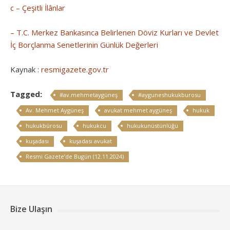
c – Çeşitli İlânlar
– T.C. Merkez Bankasınca Belirlenen Döviz Kurları ve Devlet
İç Borçlanma Senetlerinin Günlük Değerleri
Kaynak :
resmigazete.gov.tr
Tagged:
#av.mehmetaygüneş
#ayguneshukukburosu
Av. Mehmet Aygüneş
avukat mehmet aygüneş
hukuk
hukukbürosu
hukukcu
hukukunüstünlüğü
kuşadası
kuşadası avukat
Resmi Gazete’de Bugün (12.11.2024)
Bize Ulaşın