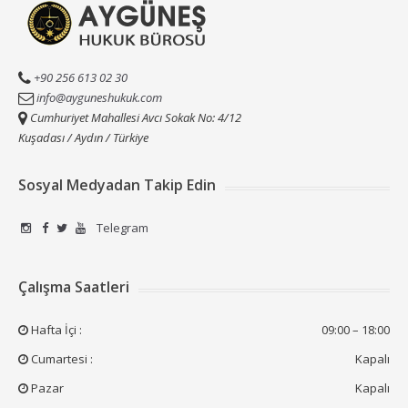
+90 256 613 02 30
info@ayguneshukuk.com
Cumhuriyet Mahallesi Avcı Sokak No: 4/12
Kuşadası / Aydın / Türkiye
Sosyal Medyadan Takip Edin
Telegram
Çalışma Saatleri
Hafta İçi :
09:00 – 18:00
Cumartesi :
Kapalı
Pazar
Kapalı