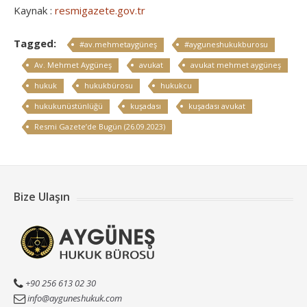
Kaynak :
resmigazete.gov.tr
Tagged:
#av.mehmetaygüneş
#ayguneshukukburosu
Av. Mehmet Aygüneş
avukat
avukat mehmet aygüneş
hukuk
hukukbürosu
hukukcu
hukukunüstünlüğü
kuşadası
kuşadası avukat
Resmi Gazete’de Bugün (26.09.2023)
Bize Ulaşın
+90 256 613 02 30
info@ayguneshukuk.com