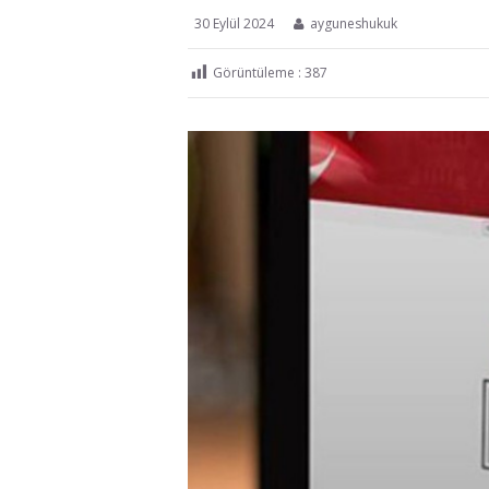
30 Eylül 2024
ayguneshukuk
Görüntüleme :
387