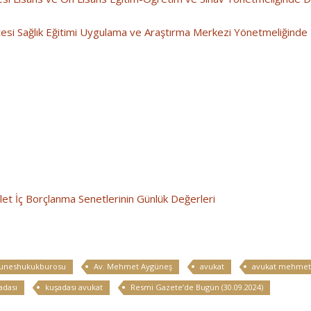
si Sağlık Eğitimi Uygulama ve Araştırma Merkezi Yönetmeliğinde D
et İç Borçlanma Senetlerinin Günlük Değerleri
uneshukukburosu
Av. Mehmet Aygüneş
avukat
avukat mehmet
adası
kuşadası avukat
Resmi Gazete’de Bugün (30.09.2024)