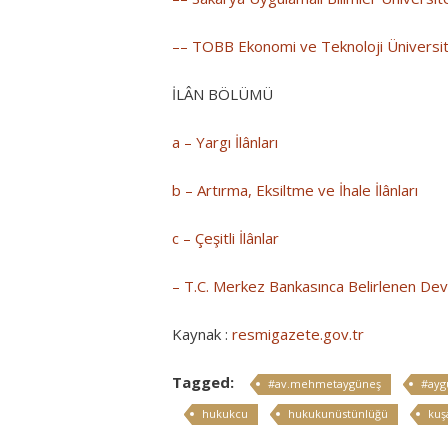
–– TOBB Ekonomi ve Teknoloji Üniversite
İLÂN BÖLÜMÜ
a – Yargı İlânları
b – Artırma, Eksiltme ve İhale İlânları
c – Çeşitli İlânlar
– T.C. Merkez Bankasınca Belirlenen Devl
Kaynak :
resmigazete.gov.tr
Tagged:
#av.mehmetaygüneş
#ayg
hukukcu
hukukunüstünlüğü
kuş