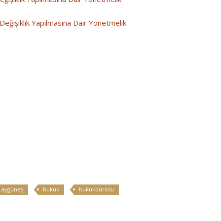
eğişiklik Yapılmasına Dair Yönetmelik
 aygüneş
hukuk
hukukbürosu