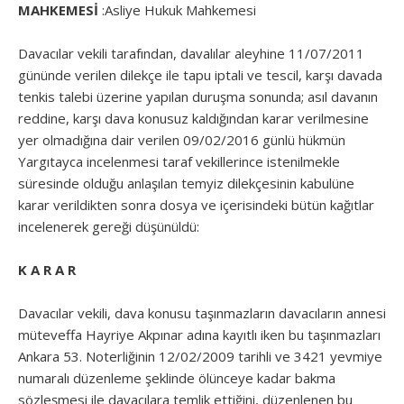
MAHKEMESİ
:Asliye Hukuk Mahkemesi
Davacılar vekili tarafından, davalılar aleyhine 11/07/2011
gününde verilen dilekçe ile tapu iptali ve tescil, karşı davada
tenkis talebi üzerine yapılan duruşma sonunda; asıl davanın
reddine, karşı dava konusuz kaldığından karar verilmesine
yer olmadığına dair verilen 09/02/2016 günlü hükmün
Yargıtayca incelenmesi taraf vekillerince istenilmekle
süresinde olduğu anlaşılan temyiz dilekçesinin kabulüne
karar verildikten sonra dosya ve içerisindeki bütün kağıtlar
incelenerek gereği düşünüldü:
K A R A R
Davacılar vekili, dava konusu taşınmazların davacıların annesi
müteveffa Hayriye Akpınar adına kayıtlı iken bu taşınmazları
Ankara 53. Noterliğinin 12/02/2009 tarihli ve 3421 yevmiye
numaralı düzenleme şeklinde ölünceye kadar bakma
sözleşmesi ile davacılara temlik ettiğini, düzenlenen bu