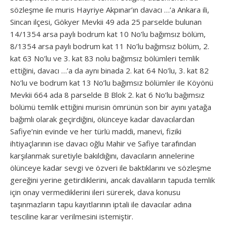
sözleşme ile muris Hayriye Akpınar’ın davacı …’a Ankara ili,
Sincan ilçesi, Gökyer Mevkii 49 ada 25 parselde bulunan
14/1354 arsa paylı bodrum kat 10 No’lu bağımsız bölüm,
8/1354 arsa paylı bodrum kat 11 No’lu bağımsız bölüm, 2.
kat 63 No’lu ve 3. kat 83 nolu bağımsız bölümleri temlik
ettiğini, davacı …’a da aynı binada 2. kat 64 No’lu, 3. kat 82
No’lu ve bodrum kat 13 No’lu bağımsız bölümler ile Köyönü
Mevkii 664 ada 8 parselde B Blok 2. kat 6 No’lu bağımsız
bölümü temlik ettiğini murisin ömrünün son bir ayını yatağa
bağımlı olarak geçirdiğini, ölünceye kadar davacılardan
Safiye’nin evinde ve her türlü maddi, manevi, fiziki
ihtiyaçlarının ise davacı oğlu Mahir ve Safiye tarafından
karşılanmak suretiyle bakıldığını, davacıların annelerine
ölünceye kadar sevgi ve özveri ile baktıklarını ve sözleşme
gereğini yerine getirdiklerini, ancak davalıların tapuda temlik
için onay vermediklerini ileri sürerek, dava konusu
taşınmazların tapu kayıtlarının iptali ile davacılar adına
tesciline karar verilmesini istemiştir.