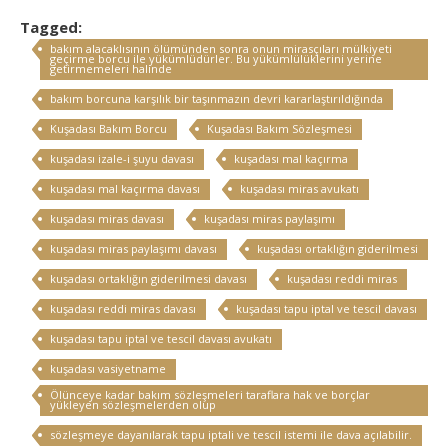
Tagged:
bakım alacaklısının ölümünden sonra onun mirasçıları mülkiyeti
geçirme borcu ile yükümlüdürler. Bu yükümlülüklerini yerine
getirmemeleri halinde
bakım borcuna karşılık bir taşınmazın devri kararlaştırıldığında
Kuşadası Bakım Borcu
Kuşadası Bakım Sözleşmesi
kuşadası izale-i şuyu davası
kuşadası mal kaçırma
kuşadası mal kaçırma davası
kuşadası miras avukatı
kuşadası miras davası
kuşadası miras paylaşımı
kuşadası miras paylaşımı davası
kuşadası ortaklığın giderilmesi
kuşadası ortaklığın giderilmesi davası
kuşadası reddi miras
kuşadası reddi miras davası
kuşadası tapu iptal ve tescil davası
kuşadası tapu iptal ve tescil davası avukatı
kuşadası vasiyetname
Ölünceye kadar bakım sözleşmeleri taraflara hak ve borçlar
yükleyen sözleşmelerden olup
sözleşmeye dayanılarak tapu iptali ve tescil istemi ile dava açılabilir.