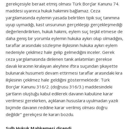
gerekçesiyle beraat etmiş olması Türk Borçlar Kanunu 74.
maddesi uyarınca hukuk hakimini bağlamaz. Ceza
yargılamasında eylemin yasada belirtilen tipik suç tanımına
uyup uymadığı, kast unsurunun gerçekleşip gerçekleşmediği
değerlendirilirken, hukuk hakimi, eylem suç teşkil etmese de
daha geniş bir yorumla eylemin hukuka aykırı olup olmadığını,
taraflar arasındaki sözleşme ilişkisinin hukuka aykırı eylem
nedeniyle çekilmez hale gelip gelmediğini inceler. Gerek
ceza yargılamasında dinlenen tanık anlatımları gerekse
davalı kiracının kiralayan aleyhine iftira suçundan şikayette
bulunarak husumeti devam ettirmesi taraflar arasındaki kira
ilişkisinin çekilmez hale geldiğini göstermektedir. Türk
Borçlar Kanunu 316/2. (doğrusu 316/3.) maddesindeki
şartların oluştuğu kabul edilerek davanın kabulüne karar
verilmesi gerekirken, açıklanan hususlara uyulmadan yazılı
biçimde davanın reddine karar verilmiş olması doğru
değildir” gerekçesi ile kararı bozdu.
Sulh Hukuk Mahkemesi direndi