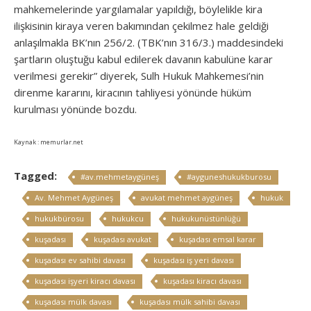
mahkemelerinde yargılamalar yapıldığı, böylelikle kira
ilişkisinin kiraya veren bakımından çekilmez hale geldiği
anlaşılmakla BK’nın 256/2. (TBK’nın 316/3.) maddesindeki
şartların oluştuğu kabul edilerek davanın kabulüne karar
verilmesi gerekir” diyerek, Sulh Hukuk Mahkemesi’nin
direnme kararını, kiracının tahliyesi yönünde hüküm
kurulması yönünde bozdu.
Kaynak : memurlar.net
Tagged:
#av.mehmetaygüneş
#ayguneshukukburosu
Av. Mehmet Aygüneş
avukat mehmet aygüneş
hukuk
hukukbürosu
hukukcu
hukukunüstünlüğü
kuşadası
kuşadası avukat
kuşadası emsal karar
kuşadası ev sahibi davası
kuşadası iş yeri davası
kuşadası işyeri kiracı davası
kuşadası kiracı davası
kuşadası mülk davası
kuşadası mülk sahibi davası