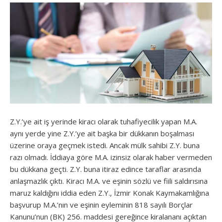
Z.Y.’ye ait iş yerinde kiracı olarak tuhafiyecilik yapan M.A.
aynı yerde yine Z.Y.’ye ait başka bir dükkanın boşalması
üzerine oraya geçmek istedi. Ancak mülk sahibi Z.Y. buna
razı olmadı. İddiaya göre M.A. izinsiz olarak haber vermeden
bu dükkana geçti. Z.Y. buna itiraz edince taraflar arasında
anlaşmazlık çıktı. Kiracı M.A. ve eşinin sözlü ve fiili saldırısına
maruz kaldığını iddia eden Z.Y., İzmir Konak Kaymakamlığına
başvurup M.A.’nın ve eşinin eyleminin 818 sayılı Borçlar
Kanunu’nun (BK) 256. maddesi gereğince kiralananı açıktan