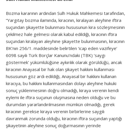
Bozma kararının ardından Sulh Hukuk Mahkemesi tarafından,
“Yargıtay bozma ilamında, kiracının, kiralayan aleyhine iftira
suçundan şikayette bulunması hususunun kira sözleşmesinin
çekilmez hale gelmesi olarak kabul edildiği, kiracının iftira
suçundan kiralayan aleyhine şikayette bulunmasının, kiracının
BK’nın 256/1. maddesinde belirtilen ‘icap eden vazifeye’
6098 sayılı Türk Borçlar Kanunu’ndaki (TBK) ‘saygı
göstermek’ yükümlülüğüne aykırılık olarak görüldüğü, ancak
kiracının Anayasal bir hak olan şikayet hakkını kullanması
hususunun göz ardı edildiği, Anayasal bir hakkını kullanan
kiracıya, bu hakkını kullanmasından dolayı aleyhine hukuki
sonuç yüklenmesinin doğru olmadığı, kiraya verenin kendi
eylemi ile iftira suçunun oluşmasına neden olduğu ve bu
durumdan yararlandırılmasının mümkün olmadığı, gerek
kiracının gerekse kiraya verenin birbirlerine saygılı
davranmak zorunda olduğu, kiracının iftira suçundan yaptığı
şikayetinin aleyhine sonuç doğurmasının yerinde