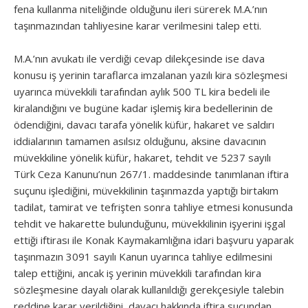
fena kullanma niteliğinde olduğunu ileri sürerek M.A.’nın
taşınmazından tahliyesine karar verilmesini talep etti.
M.A.’nın avukatı ile verdiği cevap dilekçesinde ise dava
konusu iş yerinin taraflarca imzalanan yazılı kira sözleşmesi
uyarınca müvekkili tarafından aylık 500 TL kira bedeli ile
kiralandığını ve bugüne kadar işlemiş kira bedellerinin de
ödendiğini, davacı tarafa yönelik küfür, hakaret ve saldırı
iddialarının tamamen asılsız olduğunu, aksine davacının
müvekkiline yönelik küfür, hakaret, tehdit ve 5237 sayılı
Türk Ceza Kanunu’nun 267/1. maddesinde tanımlanan iftira
suçunu işlediğini, müvekkilinin taşınmazda yaptığı birtakım
tadilat, tamirat ve tefrişten sonra tahliye etmesi konusunda
tehdit ve hakarette bulunduğunu, müvekkilinin işyerini işgal
ettiği iftirası ile Konak Kaymakamlığına idari başvuru yaparak
taşınmazın 3091 sayılı Kanun uyarınca tahliye edilmesini
talep ettiğini, ancak iş yerinin müvekkili tarafından kira
sözleşmesine dayalı olarak kullanıldığı gerekçesiyle talebin
reddine karar verildiğini, davacı hakkında iftira suçundan