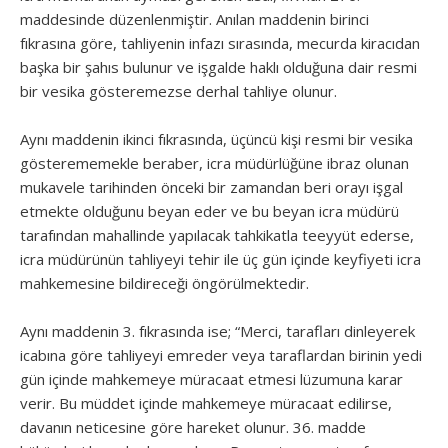
maddesinde düzenlenmiştir. Anılan maddenin birinci
fıkrasına göre, tahliyenin infazı sırasında, mecurda kiracıdan
başka bir şahıs bulunur ve işgalde haklı olduğuna dair resmi
bir vesika gösteremezse derhal tahliye olunur.
Aynı maddenin ikinci fıkrasında, üçüncü kişi resmi bir vesika
gösterememekle beraber, icra müdürlüğüne ibraz olunan
mukavele tarihinden önceki bir zamandan beri orayı işgal
etmekte olduğunu beyan eder ve bu beyan icra müdürü
tarafından mahallinde yapılacak tahkikatla teeyyüt ederse,
icra müdürünün tahliyeyi tehir ile üç gün içinde keyfiyeti icra
mahkemesine bildireceği öngörülmektedir.
Aynı maddenin 3. fıkrasında ise; “Merci, tarafları dinleyerek
icabına göre tahliyeyi emreder veya taraflardan birinin yedi
gün içinde mahkemeye müracaat etmesi lüzumuna karar
verir. Bu müddet içinde mahkemeye müracaat edilirse,
davanın neticesine göre hareket olunur. 36. madde