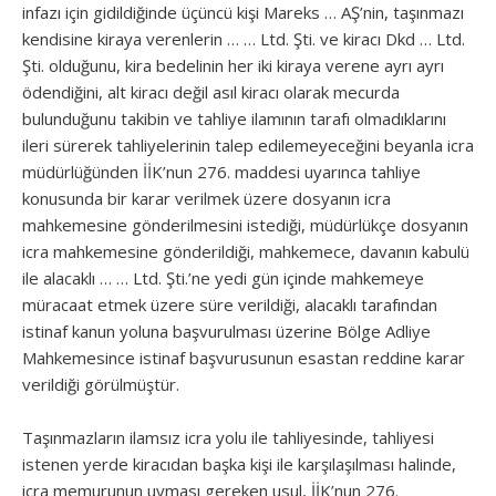
infazı için gidildiğinde üçüncü kişi Mareks … AŞ’nin, taşınmazı
kendisine kiraya verenlerin … … Ltd. Şti. ve kiracı Dkd … Ltd.
Şti. olduğunu, kira bedelinin her iki kiraya verene ayrı ayrı
ödendiğini, alt kiracı değil asıl kiracı olarak mecurda
bulunduğunu takibin ve tahliye ilamının tarafı olmadıklarını
ileri sürerek tahliyelerinin talep edilemeyeceğini beyanla icra
müdürlüğünden İİK’nun 276. maddesi uyarınca tahliye
konusunda bir karar verilmek üzere dosyanın icra
mahkemesine gönderilmesini istediği, müdürlükçe dosyanın
icra mahkemesine gönderildiği, mahkemece, davanın kabulü
ile alacaklı … … Ltd. Şti.’ne yedi gün içinde mahkemeye
müracaat etmek üzere süre verildiği, alacaklı tarafından
istinaf kanun yoluna başvurulması üzerine Bölge Adliye
Mahkemesince istinaf başvurusunun esastan reddine karar
verildiği görülmüştür.
Taşınmazların ilamsız icra yolu ile tahliyesinde, tahliyesi
istenen yerde kiracıdan başka kişi ile karşılaşılması halinde,
icra memurunun uyması gereken usul, İİK’nun 276.