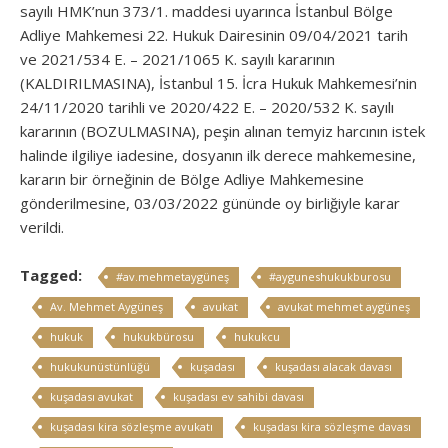
sayılı HMK’nun 373/1. maddesi uyarınca İstanbul Bölge
Adliye Mahkemesi 22. Hukuk Dairesinin 09/04/2021 tarih
ve 2021/534 E. – 2021/1065 K. sayılı kararının
(KALDIRILMASINA), İstanbul 15. İcra Hukuk Mahkemesi’nin
24/11/2020 tarihli ve 2020/422 E. – 2020/532 K. sayılı
kararının (BOZULMASINA), peşin alınan temyiz harcının istek
halinde ilgiliye iadesine, dosyanın ilk derece mahkemesine,
kararın bir örneğinin de Bölge Adliye Mahkemesine
gönderilmesine, 03/03/2022 gününde oy birliğiyle karar
verildi.
Tagged:
#av.mehmetaygüneş
#ayguneshukukburosu
Av. Mehmet Aygüneş
avukat
avukat mehmet aygüneş
hukuk
hukukbürosu
hukukcu
hukukunüstünlüğü
kuşadası
kuşadası alacak davası
kuşadası avukat
kuşadası ev sahibi davası
kuşadası kira sözleşme avukatı
kuşadası kira sözleşme davası