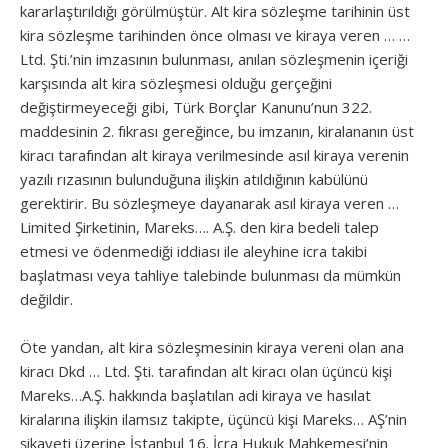
kararlaştırıldığı görülmüştür. Alt kira sözleşme tarihinin üst
kira sözleşme tarihinden önce olması ve kiraya veren … …
Ltd. Şti.’nin imzasının bulunması, anılan sözleşmenin içeriği
karşısında alt kira sözleşmesi olduğu gerçeğini
değiştirmeyeceği gibi, Türk Borçlar Kanunu’nun 322.
maddesinin 2. fıkrası gereğince, bu imzanın, kiralananın üst
kiracı tarafından alt kiraya verilmesinde asıl kiraya verenin
yazılı rızasının bulunduğuna ilişkin atıldığının kabülünü
gerektirir. Bu sözleşmeye dayanarak asıl kiraya veren …
Limited Şirketinin, Mareks…. A.Ş. den kira bedeli talep
etmesi ve ödenmediği iddiası ile aleyhine icra takibi
başlatması veya tahliye talebinde bulunması da mümkün
değildir.
Öte yandan, alt kira sözleşmesinin kiraya vereni olan ana
kiracı Dkd … Ltd. Şti. tarafından alt kiracı olan üçüncü kişi
Mareks…A.Ş. hakkında başlatılan adi kiraya ve hasılat
kiralarına ilişkin ilamsız takipte, üçüncü kişi Mareks… AŞ’nin
şikayeti üzerine İstanbul 16. İcra Hukuk Mahkemesi’nin