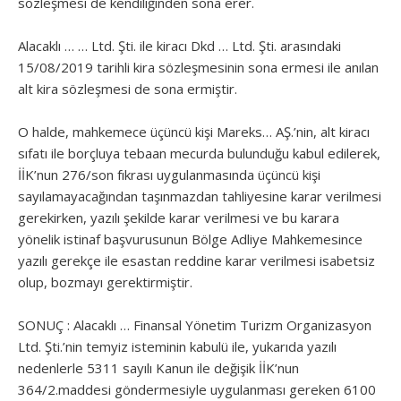
sözleşmesi de kendiliğinden sona erer.
Alacaklı … … Ltd. Şti. ile kiracı Dkd … Ltd. Şti. arasındaki
15/08/2019 tarihli kira sözleşmesinin sona ermesi ile anılan
alt kira sözleşmesi de sona ermiştir.
O halde, mahkemece üçüncü kişi Mareks… AŞ.’nin, alt kiracı
sıfatı ile borçluya tebaan mecurda bulunduğu kabul edilerek,
İİK’nun 276/son fıkrası uygulanmasında üçüncü kişi
sayılamayacağından taşınmazdan tahliyesine karar verilmesi
gerekirken, yazılı şekilde karar verilmesi ve bu karara
yönelik istinaf başvurusunun Bölge Adliye Mahkemesince
yazılı gerekçe ile esastan reddine karar verilmesi isabetsiz
olup, bozmayı gerektirmiştir.
SONUÇ : Alacaklı … Finansal Yönetim Turizm Organizasyon
Ltd. Şti.’nin temyiz isteminin kabulü ile, yukarıda yazılı
nedenlerle 5311 sayılı Kanun ile değişik İİK’nun
364/2.maddesi göndermesiyle uygulanması gereken 6100