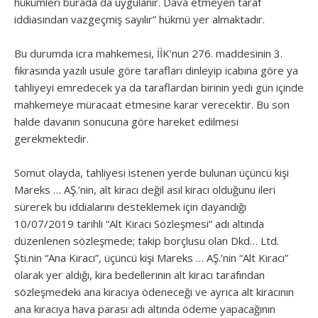
hükümleri burada da uygulanır. Dava etmeyen taraf
iddiasından vazgeçmiş sayılır” hükmü yer almaktadır.
Bu durumda icra mahkemesi, İİK’nun 276. maddesinin 3.
fıkrasında yazılı usule göre tarafları dinleyip icabına göre ya
tahliyeyi emredecek ya da taraflardan birinin yedi gün içinde
mahkemeye müracaat etmesine karar verecektir. Bu son
halde davanın sonucuna göre hareket edilmesi
gerekmektedir.
Somut olayda, tahliyesi istenen yerde bulunan üçüncü kişi
Mareks … AŞ.’nin, alt kiracı değil asıl kiracı olduğunu ileri
sürerek bu iddialarını desteklemek için dayandığı
10/07/2019 tarihli “Alt Kiracı Sözleşmesi” adı altında
düzenlenen sözleşmede; takip borçlusu olan Dkd… Ltd.
Şti.nin “Ana Kiracı”, üçüncü kişi Mareks … AŞ.’nin “Alt Kiracı”
olarak yer aldığı, kira bedellerinin alt kiracı tarafından
sözleşmedeki ana kiracıya ödeneceği ve ayrıca alt kiracının
ana kiracıya hava parası adı altında ödeme yapacağının